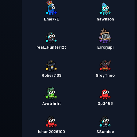
Eme77E
hawkson
real_Hunter123
Errorjupi
Robert109
GreyTheo
Avetrhrht
Op3456
Ishan2026100
SSundee