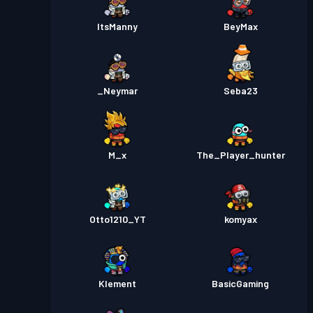
ItsManny
BeyMax
_Neymar
Seba23
M_x
The_Player_hunter
Otto1210_YT
komyax
Klement
BasicGaming