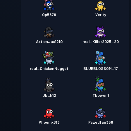
Op5678
Verity
AxtionJax1210
real_Killer2025_20
real_ChickenNugget
BLUEBLOSSOM_17
Jb_h12
Tbowen1
Phoenix313
Fazedfan358