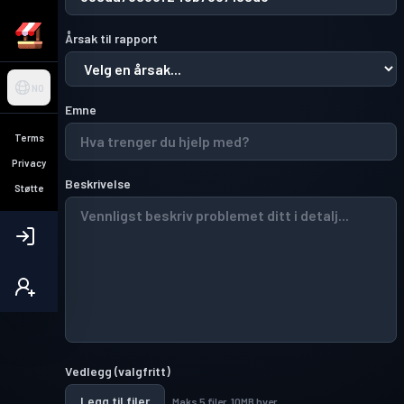
Årsak til rapport
NO
Emne
Terms
Privacy
Beskrivelse
Støtte
Vedlegg
(
valgfritt
)
Legg til filer
Maks 5 filer, 10MB hver