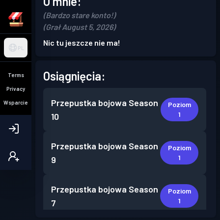
O mnie:
(Bardzo stare konto!)
(Grał August 5, 2026)
Nic tu jeszcze nie ma!
PL
Osiągnięcia:
Terms
Privacy
Przepustka bojowa
Season
Wsparcie
Poziom
1
10
Przepustka bojowa
Season
Poziom
1
9
Przepustka bojowa
Season
Poziom
1
7