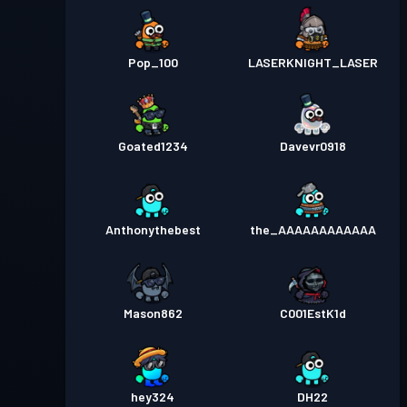
Pop_100
LASERKNIGHT_LASER
Goated1234
Davevr0918
Anthonythebest
the_AAAAAAAAAAAA
Mason862
C001EstK1d
hey324
DH22