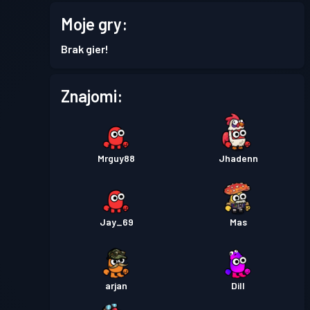
Przepustka bojowa
Season
Moje gry:
Poziom
1
6
Brak gier!
Przepustka bojowa
Season
Poziom
Znajomi:
1
5
Przepustka bojowa
Season
Poziom
8
4
Mrguy88
Jhadenn
Przepustka bojowa
Season
Poziom
3
3
Jay_69
Mas
Przepustka bojowa
Season
Poziom
1
1
arjan
Dill