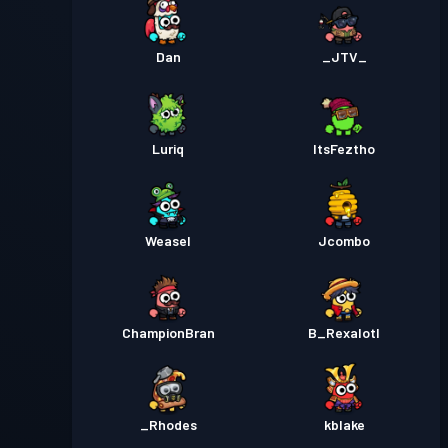
Dan
_JTV_
Luriq
ItsFeztho
Weasel
Jcombo
ChampionBran
B_Rexalotl
_Rhodes
kblake