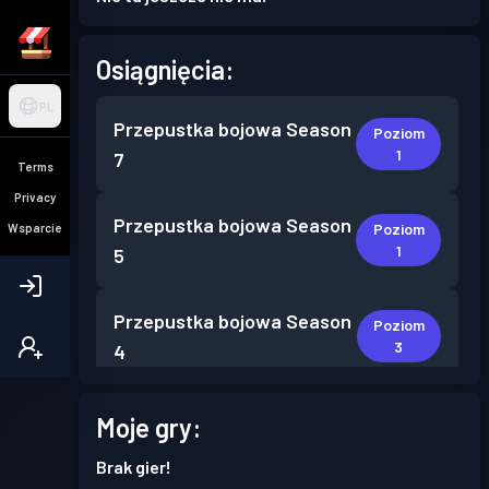
Osiągnięcia:
PL
Przepustka bojowa
Season
Poziom
1
7
Terms
Privacy
Przepustka bojowa
Season
Poziom
Wsparcie
1
5
Przepustka bojowa
Season
Poziom
3
4
Przepustka bojowa
Season
Moje gry:
Poziom
8
3
Brak gier!