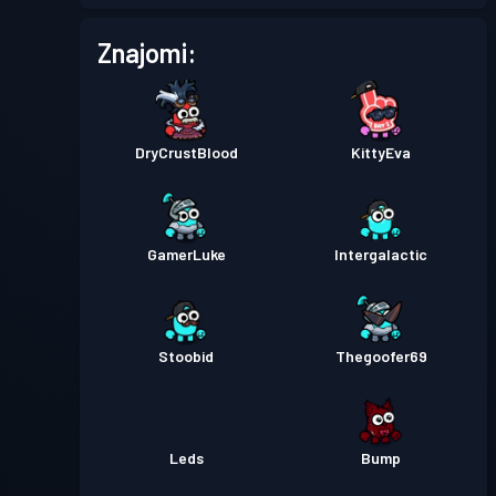
Przepustka bojowa
Season
Poziom
Znajomi:
15
2
Przepustka bojowa
Season
Poziom
16
1
DryCrustBlood
KittyEva
GamerLuke
Intergalactic
Stoobid
Thegoofer69
Leds
Bump