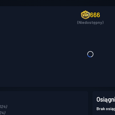
666
(Niedostępny)
Osiągn
024)
Brak osią
24)