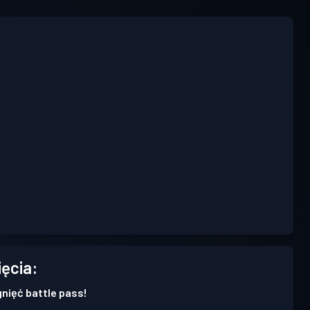
ięcia:
gnięć battle pass!