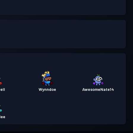
ell
Wynndoe
AwesomeNate14
dee