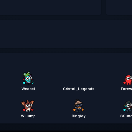
!
Weasel
Cristal_Legends
Farew
Willump
Bingley
SSun