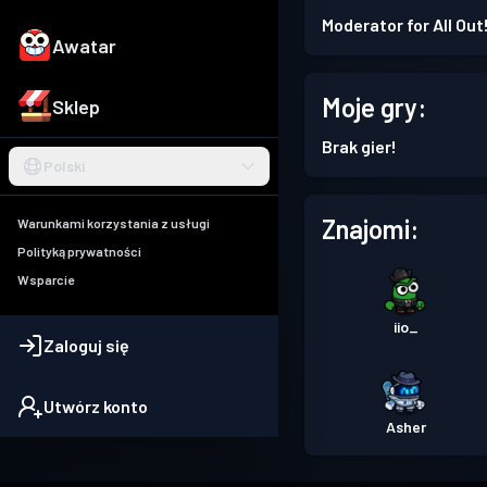
Moderator for All Out
Awatar
Moje gry:
Sklep
Brak gier!
Polski
Znajomi:
Warunkami korzystania z usługi
Polityką prywatności
Wsparcie
iio_
Zaloguj się
Utwórz konto
Asher