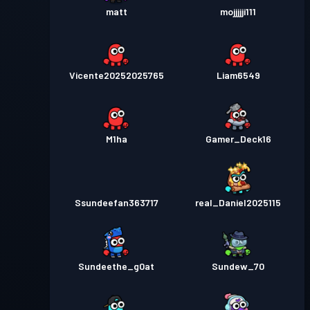
30
Season 2
matt
mojjjjji111
Przepustka bojowa Premium
Poziom
30
Season 1
Vicente20252025765
Liam6549
M1ha
Gamer_Deck16
Ssundeefan363717
real_Daniel2025115
Sundeethe_g0at
Sundew_70