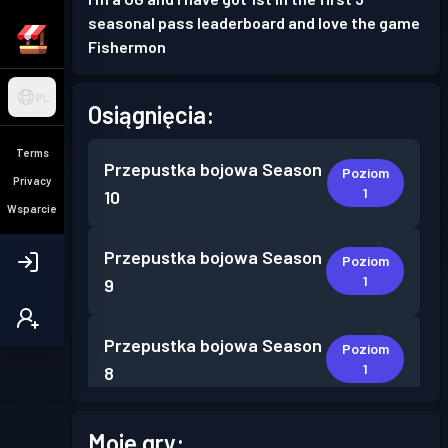
seasonal pass leaderboard and love the game
Fishermon
PL
Osiągnięcia:
Terms
Przepustka bojowa
Season
Poziom
Privacy
1
10
Wsparcie
Przepustka bojowa
Season
Poziom
1
9
Przepustka bojowa
Season
Poziom
1
8
Przepustka bojowa
Season
Moje gry:
Poziom