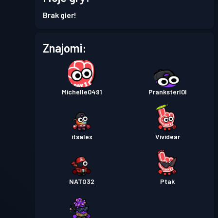
1
7
Brak gier!
Przepustka bojowa
Season
Poziom
Znajomi:
1
6
Przepustka bojowa
Season
Poziom
1
5
Michelle0491
Pranksterl0l
Przepustka bojowa Premium
Poziom
30
Season 4
itsalex
Vividear
Przepustka bojowa Premium
Poziom
30
Season 3
NATO32
Ptak
Przepustka bojowa Premium
Poziom