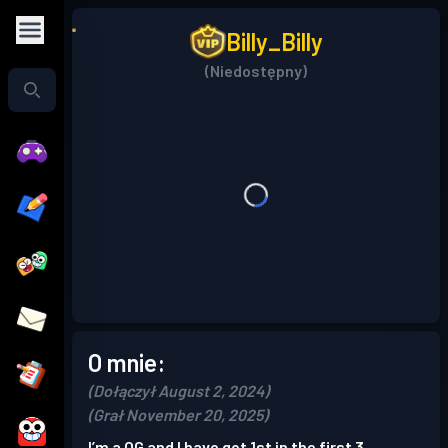
Billy_Billy
(Niedostępny)
O mnie:
(Dołączył August 2, 2024)
(Grał November 20, 2025)
I’m a OG and I have got 1st in the first 3