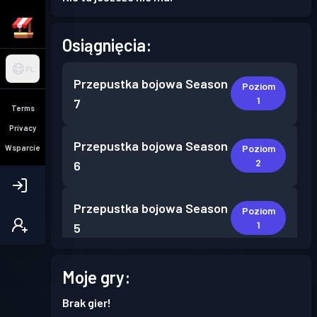
Osiągnięcia:
PL
Przepustka bojowa
Season
Poziom
1
7
Terms
Privacy
Przepustka bojowa
Season
Poziom
Wsparcie
2
6
Przepustka bojowa
Season
Poziom
1
5
Przepustka bojowa
Season
Moje gry:
Poziom
1
4
Brak gier!