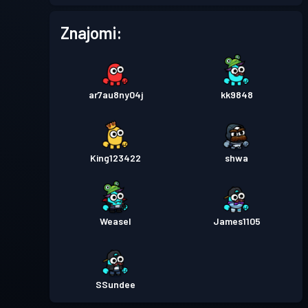
Przepustka bojowa
Season
Poziom
Znajomi:
2
3
Przepustka bojowa
Season
Poziom
5
2
ar7au8ny04j
kk9848
Przepustka bojowa
Season
Poziom
3
1
King123422
shwa
Weasel
James1105
SSundee