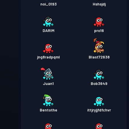
noi_0193
Hshsjdj
DARIM
pro16
jng8radpqml
Blast72638
Juan1
Bob3649
Bentothe
ittjryjjfdfchvr