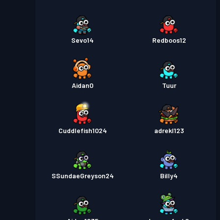
Sevo14
Redboos12
Aidan0
Tuur
Cuddlefish1024
adrekl123
SSundaeGreyson24
Billy4