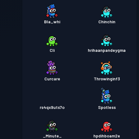
Bla_whi
Chinchin
Cli
hrihaanpandeygma
Curcare
Throwinginf3
rs4qx9uts7o
Spotless
_Minute_
hpdihboam2e