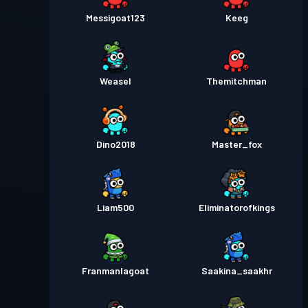
Messigoat123
Keeg
Weasel
Themitchman
Dino2018
Master_fox
Liam500
Eliminatorofkings
Franmanlagoat
Saakina_saakhr