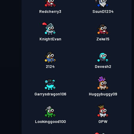
Redcherry3
SsunD1234
KnightEvan
Zeke15
2124
Devesh2
Garrysdragon106
Huggybuggy09
Lookinggood100
OPW