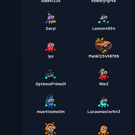
Aiden1235
hxweryfgr48
Daryl
Lemon4554
Ipx
Malik123456789
OptimusPrime01
Ww2
mue41ssme0m
Lucasmaster543