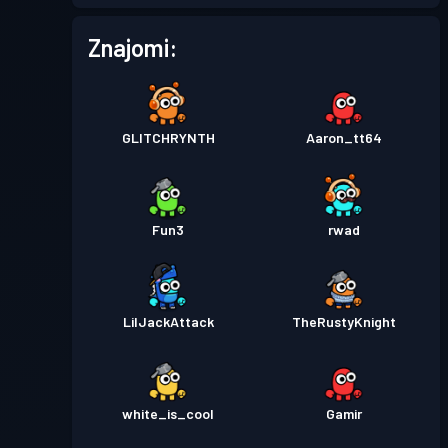
Znajomi:
GLITCHRYNTH
Aaron_tt64
Fun3
rwad
LilJackAttack
TheRustyKnight
white_is_cool
Gamir