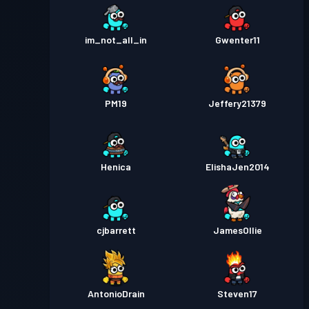
im_not_all_in
Gwenter11
PM19
Jeffery21379
Henica
ElishaJen2014
cjbarrett
JamesOllie
AntonioDrain
Steven17