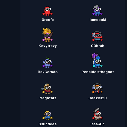
Oreofe
Iamcooki
Kevytrevy
OObruh
BaxCorado
Ronaldoisthegoat
Megafart
Jaaziel20
Ssundeea
Issa303