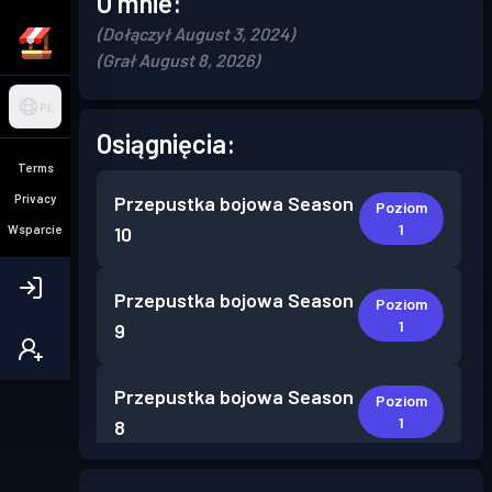
O mnie:
(Dołączył August 3, 2024)
(Grał August 8, 2026)
PL
Osiągnięcia:
Terms
Privacy
Przepustka bojowa
Season
Poziom
1
Wsparcie
10
Przepustka bojowa
Season
Poziom
1
9
Przepustka bojowa
Season
Poziom
1
8