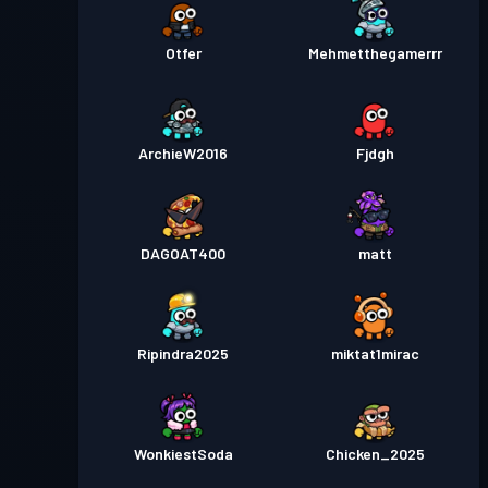
Otfer
Mehmetthegamerrr
ArchieW2016
Fjdgh
DAGOAT400
matt
Ripindra2025
miktat1mirac
WonkiestSoda
Chicken_2025