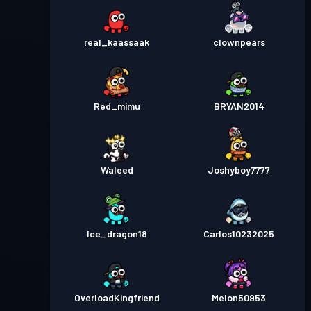
real_kaassaak
clownpears
Red_mimu
BRYAN2014
Waleed
Joshyboy7777
Ice_dragon18
Carlos10232025
OverloadKingfriend
Melon50953