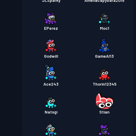
JLSparky
Ameliacapybara2015
EPerez
Moc1
Godwill
GameAl13
Ace243
Thorin12345
Natsgi
Stian