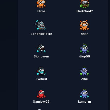
Miros
MarkSan17
SchakalPeter
hnkn
Sionowen
Jiop90
Twined
Zine
Samisyy23
kamelim