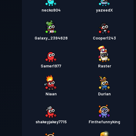
1
1
necko904
yazeedX
Galaxy_2394628
Cooper1243
Samer1977
Raster
Niaan
Durlan
shakeyjakey7715
Finthefunnyking