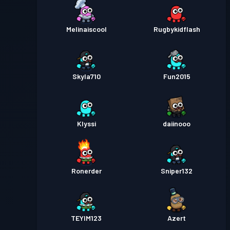
Melinaiscool
Rugbykidflash
Skyla710
Fun2015
Klyssi
daiinooo
Ronerder
Sniper132
TEYIM123
Azert