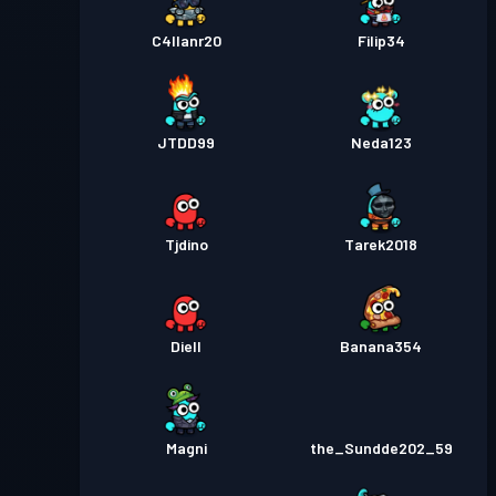
C4llanr20
Filip34
JTDD99
Neda123
Tjdino
Tarek2018
Diell
Banana354
Magni
the_Sundde202_59