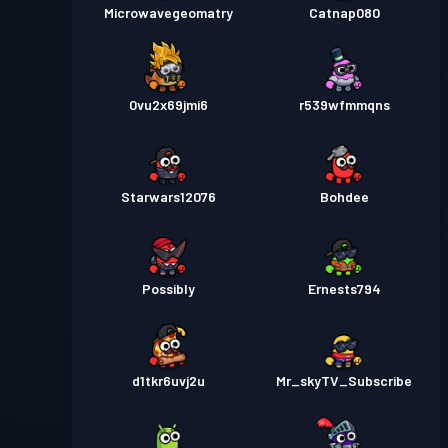
Microwavegeomatry
Catnap080
0vu2x69jmi6
r539wfmmqns
Starwars12076
Bohdee
Possibly
Ernests794
d1tkr6uvj2u
Mr_skyTV_Subscribe