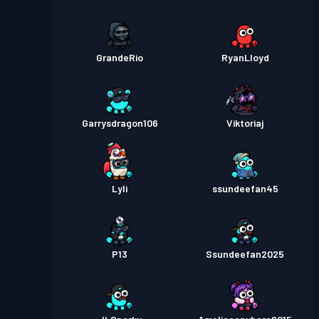
GrandeRio
RyanLloyd
Garrysdragon106
Viktoriaj
Lyli
ssundeefan45
P13
Ssundeefan2025