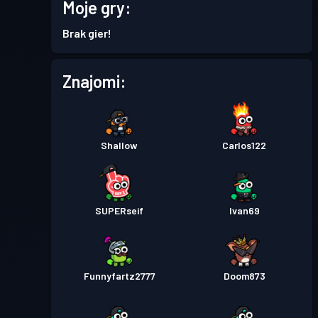
Przepustka bojowa
Season
Moje gry:
Poziom
1
7
Brak gier!
Przepustka bojowa
Season
Poziom
Znajomi:
1
5
Przepustka bojowa
Season
Poziom
2
4
Shallow
Carlos122
Przepustka bojowa
Season
Poziom
3
3
SUPERseif
Ivan69
Przepustka bojowa
Season
Poziom
1
2
Funnyfartz2777
Doom873
Przepustka bojowa
Season
Poziom