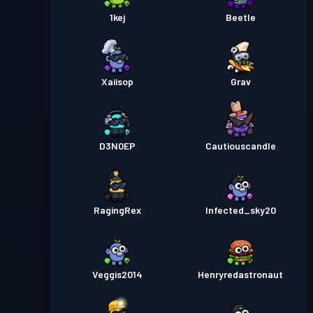
1kej
Beetle
Xaiisop
Grav
D3N0EP
Cautiouscandle
RagingRex
Infected_sky20
Veggis2014
Henryredastronaut