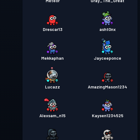
Meteor
Gray_The_Great
Drescar13
asht0nx
Mekkaphan
Jayceeponce
Lucazz
AmazingMason1234
Alexsam_n15
Kaysen1234525