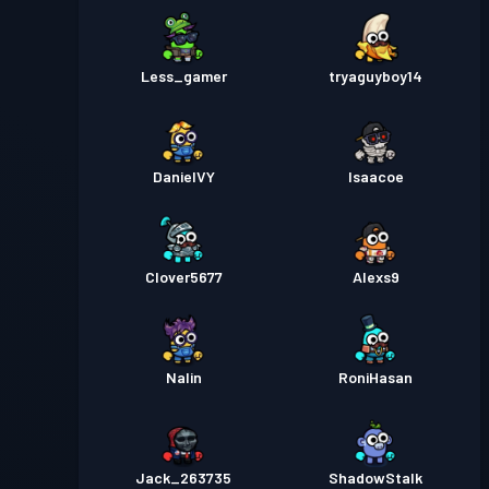
Less_gamer
tryaguyboy14
DanielVY
Isaacoe
Clover5677
Alexs9
Nalin
RoniHasan
Jack_263735
ShadowStalk