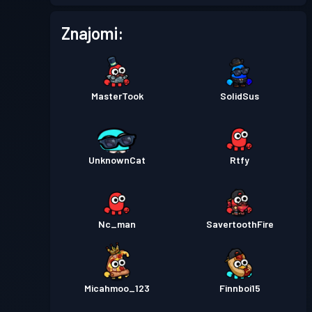
Przepustka bojowa
Season
Poziom
Znajomi:
1
4
Przepustka bojowa
Season
Poziom
2
2
MasterTook
SolidSus
Przepustka bojowa
Season
Poziom
1
1
UnknownCat
Rtfy
Nc_man
SavertoothFire
Micahmoo_123
Finnboi15