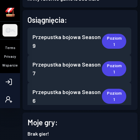
Osiągnięcia:
PL
Przepustka bojowa
Season
Poziom
1
9
Terms
Privacy
Przepustka bojowa
Season
Poziom
Wsparcie
1
7
Przepustka bojowa
Season
Poziom
1
6
Przepustka bojowa
Season
Moje gry:
Poziom
2
5
Brak gier!