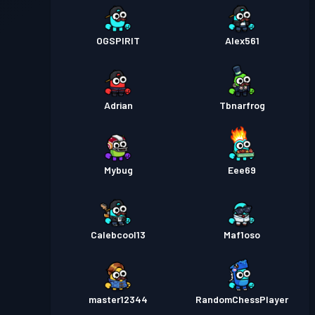
OGSPIRIT
Alex561
Adrian
Tbnarfrog
Mybug
Eee69
Calebcool13
Maf1oso
master12344
RandomChessPlayer