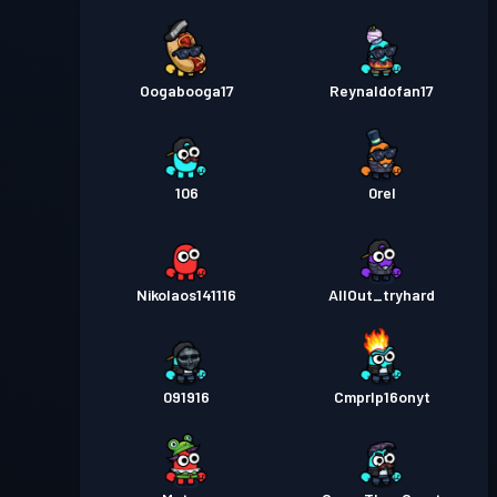
Oogabooga17
Reynaldofan17
106
0rel
Nikolaos141116
AllOut_tryhard
091916
Cmprlp16onyt