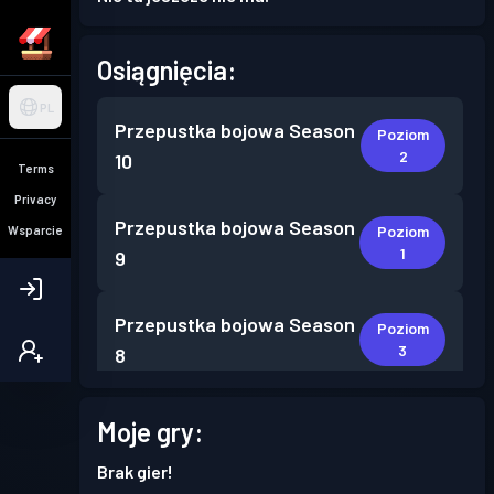
Osiągnięcia:
PL
Przepustka bojowa
Season
Poziom
2
10
Terms
Privacy
Przepustka bojowa
Season
Poziom
Wsparcie
1
9
Przepustka bojowa
Season
Poziom
3
8
Przepustka bojowa
Season
Moje gry:
Poziom
1
7
Brak gier!