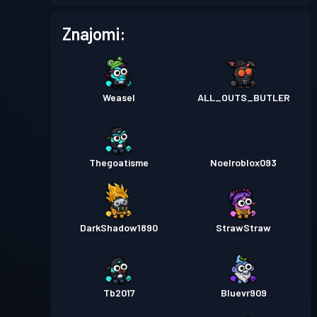
Przepustka bojowa
Season
Poziom
Znajomi:
2
3
Przepustka bojowa
Season
Poziom
3
2
Weasel
ALL_OUTS_BUTLER
Przepustka bojowa
Season
Poziom
1
1
Thegoatisme
Noelroblox093
DarkShadow1890
StrawStraw
Tb2017
Bluevr909