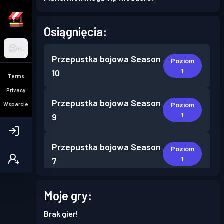
Osiągnięcia:
PL
Przepustka bojowa
Season
Poziom
1
10
Terms
Privacy
Przepustka bojowa
Season
Poziom
Wsparcie
1
9
Przepustka bojowa
Season
Poziom
1
7
Przepustka bojowa
Season
Moje gry:
Poziom
1
5
Brak gier!