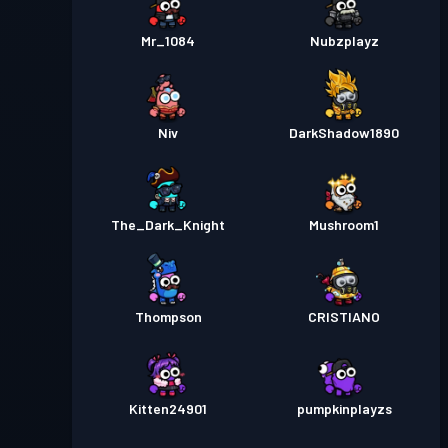
Mr_1084
Nubzplayz
Niv
DarkShadow1890
The_Dark_Knight
Mushroom1
Thompson
CRISTIANO
Kitten24901
pumpkinplayzs