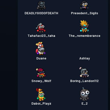
DEADLYGODOFDEATH
Presedent_Sigils
Tahafaci23_taha
The_rememberance
Duane
Ashlay
Snowy_Wolf
Boring_Landon112
Daboi_Playz
E_2