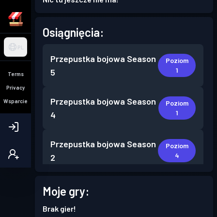
Osiągnięcia:
PL
Przepustka bojowa
Season
Poziom
1
5
Terms
Privacy
Przepustka bojowa
Season
Wsparcie
Poziom
1
4
Przepustka bojowa
Season
Poziom
4
2
Przepustka bojowa
Season
Moje gry:
Poziom
13
1
Brak gier!