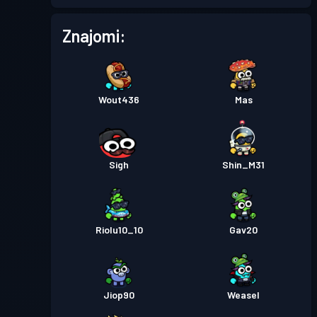
Znajomi:
Wout436
Mas
Sigh
Shin_M31
Riolu10_10
Gav20
Jiop90
Weasel