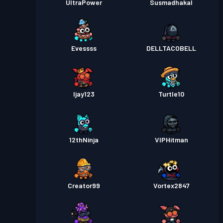
UltraPower
Susmadhakal
Evessss
DELLTACOBELL
Ijay123
Turtle10
12thNinja
VIPHitman
Creator99
Vortex2847