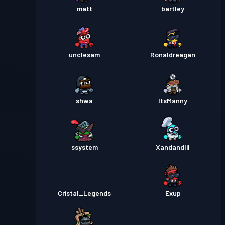
matt
bartley
unclesam
Ronaldreagan
shwa
ItsManny
ssystem
Xandandlil
Cristal_Legends
Exup