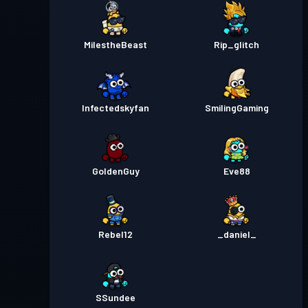
MilestheBeast
Rip_glitch
Infectedskyfan
SmilingGaming
GoldenGuy
Eve88
Rebel12
_daniel_
SSundee