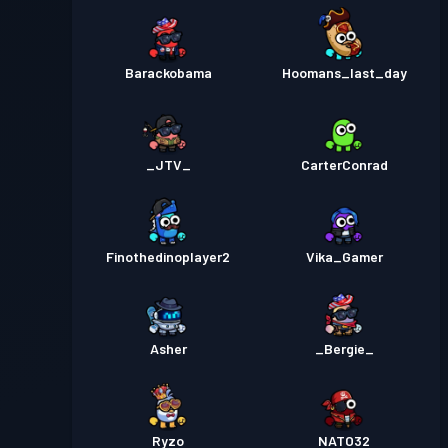
Barackobama
Hoomans_last_day
_JTV_
CarterConrad
Finothedinoplayer2
Vika_Gamer
Asher
_Bergie_
Ryzo
NATO32