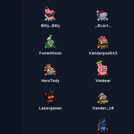
Billy_Billy
_Bcart_
Funwithson
Xanderpoo543
HersTedy
Vividear
Lazergamer
Xander_c8