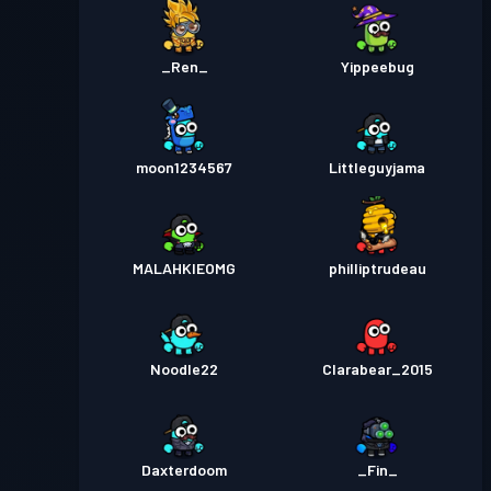
_Ren_
Yippeebug
moon1234567
Littleguyjama
MALAHKIEOMG
philliptrudeau
Noodle22
Clarabear_2015
Daxterdoom
_Fin_