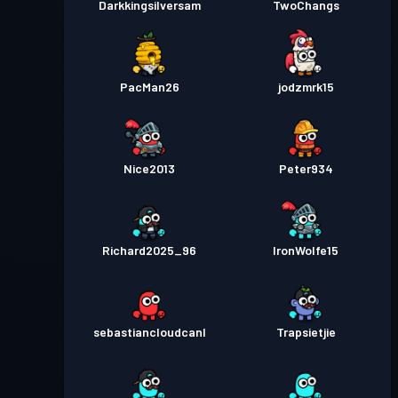
Darkkingsilversam
TwoChangs
PacMan26
jodzmrk15
Nice2013
Peter934
Richard2025_96
IronWolfe15
sebastiancloudcanl
Trapsietjie