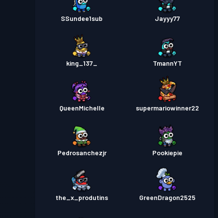
SSundee1sub
Jayyy77
king_137_
TmannYT
QueenMichelle
supermariowinner22
Pedrosanchezjr
Pookiepie
the_x_produtins
GreenDragon2525