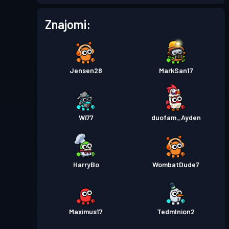
Przepustka bojowa
Season
Poziom
Znajomi:
5
4
Przepustka bojowa
Season
Poziom
8
3
Jensen28
MarkSan17
Przepustka bojowa
Season
Poziom
7
2
Wi77
duofam_Ayden
Przepustka bojowa
Season
Poziom
4
1
HarryBo
WombatDude7
Maximus17
TedmInion2