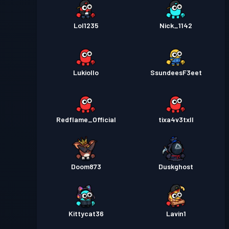
Lol1235
Nick_1142
Lukiollo
SsundeesF3eet
Redflame_Official
tixa4v3txll
Doom873
Duskghost
Kittycat36
Lavin1