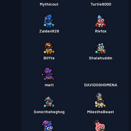
Mythicout
Turtle9000
Zaiden628
Rivfox
Biffte
Shalahuddin
matt
DAVIDOGHOMENA
Sonictheheghog
MilestheBeast