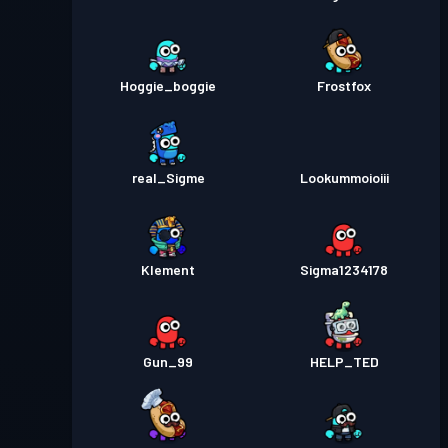
Hoggie_boggie
Frostfox
real_Sigme
Lookummoioiii
Klement
Sigma1234178
Gun_99
HELP_TED