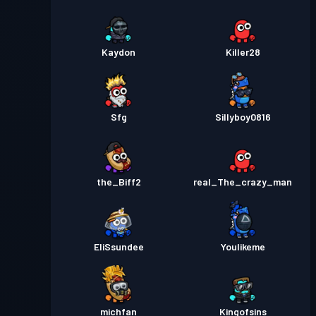
Kaydon
Killer28
Sfg
Sillyboy0816
the_Biff2
real_The_crazy_man
EliSsundee
Youlikeme
michfan
Kingofsins