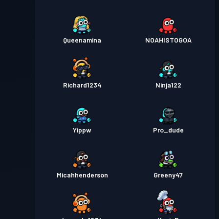
Queenamina
NOAHISTOGOA
Richard1234
Ninja122
Yippw
Pro_dude
Micahhenderson
Greeny47