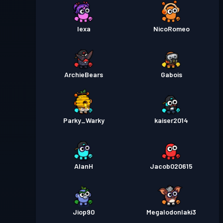
lexa
NicoRomeo
ArchieBears
Gabois
Parky_Warky
kaiser2014
AlanH
Jacob020615
Jiop90
Megalodonlaki3