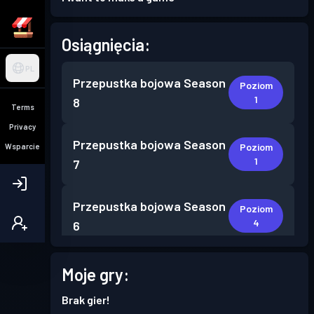
Osiągnięcia:
PL
Przepustka bojowa
Season
Poziom
1
8
Terms
Privacy
Przepustka bojowa
Season
Poziom
Wsparcie
1
7
Przepustka bojowa
Season
Poziom
4
6
Przepustka bojowa
Season
Moje gry:
Poziom
7
5
Brak gier!