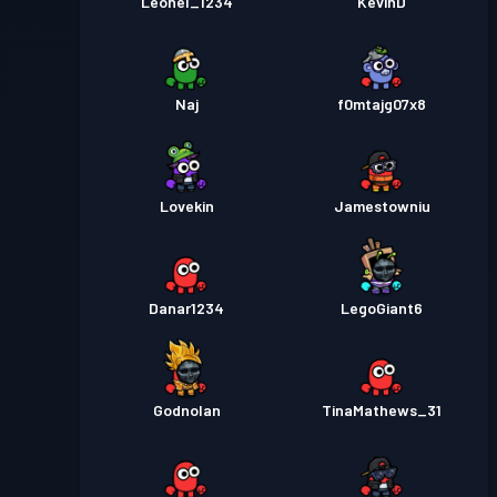
Leonel_1234
KevinD
Naj
f0mtajg07x8
Lovekin
Jamestowniu
Danar1234
LegoGiant6
Godnolan
TinaMathews_31