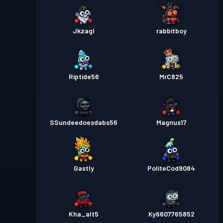
Jkzagl
rabbitboy
Riptide56
MrC825
SSundeedoesdabs56
Magnus17
Gastly
PoliteCod9084
Kha_alt5
Ky6607765852