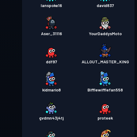
Ianspoke16
david837
Aser_31116
YourDaddysMoto
ddf97
ALLOUT_MASTER_KING
kidmario8
Bifflewifflefan558
gvdmn43j4tj
proteek