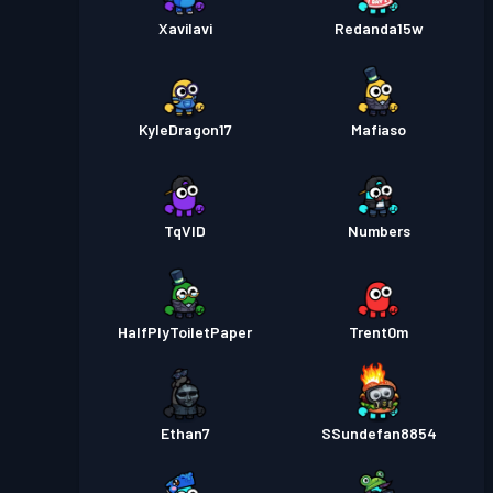
XaviIavi
Redanda15w
KyleDragon17
Mafiaso
TqVID
Numbers
HalfPlyToiletPaper
Trent0m
Ethan7
SSundefan8854