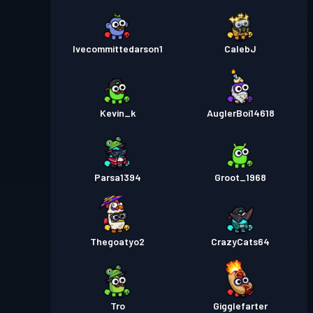
Ivecommittedarson1
CalebJ
Kevin_k
AuglerBoi14618
Parsa1394
Groot_1968
Thegoatyo2
CrazyCats64
Tro
Gigglefarter