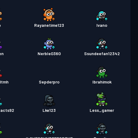
e
Rayanetime123
Ivano
en
Nerble0360
Ssundeefan12342
dtmh
Sepderpro
Ibrahimok
eacts92
Lke123
Less_gamer