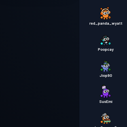
red_panda_wyatt
Poopcay
Jiop90
SusEmi