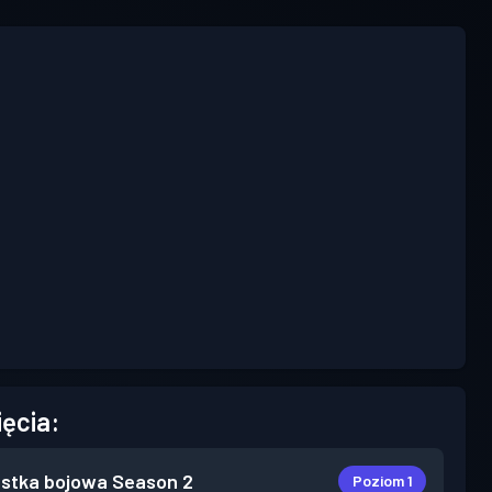
ięcia:
stka bojowa
Season 2
Poziom 1