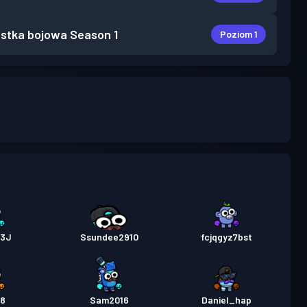
stka bojowa
Season 1
Poziom 1
23J
Ssundee2910
fcjqgyz7bst
58
Sam2016
Daniel_hap