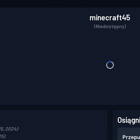
minecraft45
(Niedostępny)
Osiągn
5, 2024)
25)
Przepu