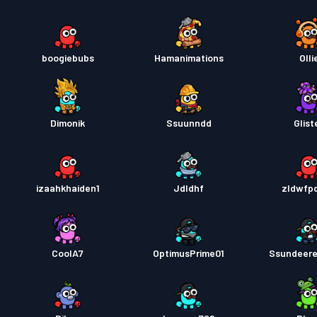
boogiebubs
Hamanimations
Olli
Dimonik
Ssuunndd
Glist
izaahkhaiden1
Jdldhf
zldwfp
CoolA7
OptimusPrime01
Ssundeer