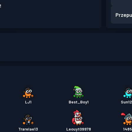
!
Przepu
LJ1
Best_Boy1
Sun1
Trarelae13
Leouyt09978
148