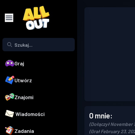
Graj
Utwórz
Znajomi
Wiadomości
O mnie:
(Dołączył November 1
Zadania
(Grał February 23, 20