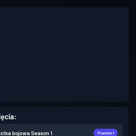
ięcia:
stka bojowa
Season 1
Poziom 1