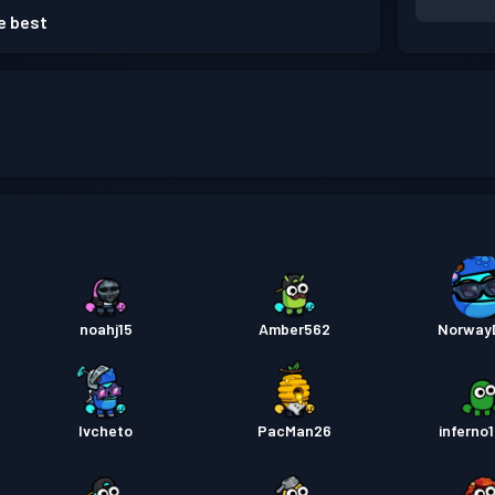
e best
noahj15
Amber562
Norway
Ivcheto
PacMan26
inferno1