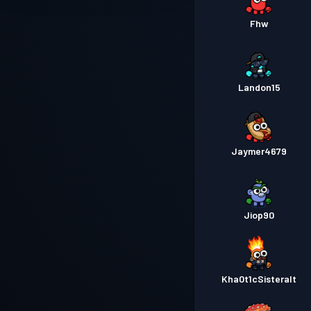
Fhw
Landon15
Jaymer4679
Jiop90
Kha0t1cSisteralt