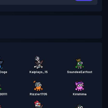
Doge
Kaiplays_15
SsundeeEatfoot
00111
Rizzler1705
Kirishima