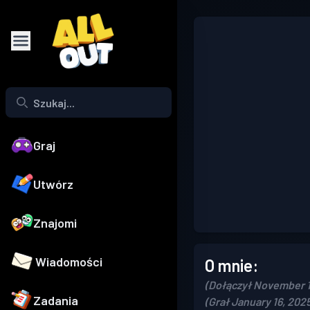
Graj
Utwórz
Znajomi
Wiadomości
O mnie:
(Dołączył November 1
Zadania
(Grał January 16, 202