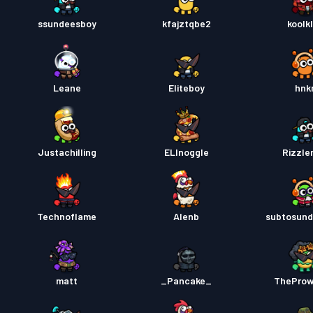
ssundeesboy
kfajztqbe2
koolk
Leane
Eliteboy
hnk
Justachilling
ELInoggle
Rizzle
Technoflame
Alenb
subtosun
matt
_Pancake_
TheProw