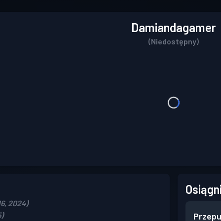
Damiandagamer
(Niedostępny)
Osiągn
6, 2024)
5)
Przepu