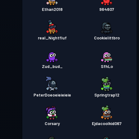
Ethan2018
964607
real_Nightfluf
Cookielittbro
Zud_bud_
SfhLo
PeterDoeoeieieieie
Springtrap12
Corsary
Ejdacoolkid067