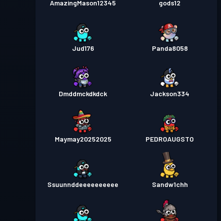
AmazingMason12345
gods12
Jud176
Panda8058
Dmddmckdkdck
Jackson334
Maymay20252025
PEDROAUGSTO
Ssuunnddeeeeeeeeee
Sandw1chh