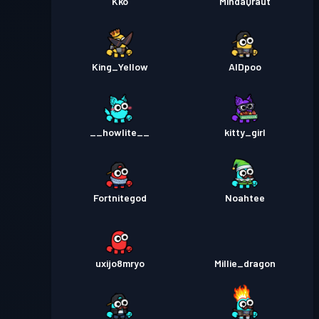
Kko
MindaQraut
King_Yellow
AIDpoo
__howlite__
kitty_girl
Fortnitegod
Noahtee
uxijo8mryo
Millie_dragon