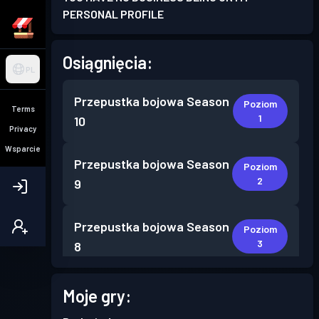
PERSONAL PROFILE
Osiągnięcia:
PL
Przepustka bojowa
Season
Poziom
Terms
1
10
Privacy
Wsparcie
Przepustka bojowa
Season
Poziom
2
9
Przepustka bojowa
Season
Poziom
3
8
Przepustka bojowa
Season
Moje gry:
Poziom
1
7