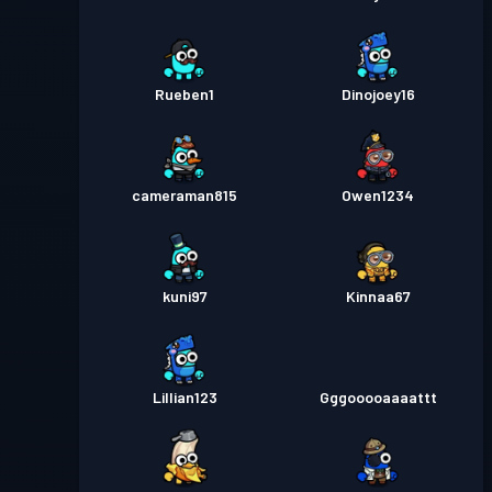
Rueben1
Dinojoey16
cameraman815
Owen1234
kuni97
Kinnaa67
Lillian123
Gggooooaaaattt