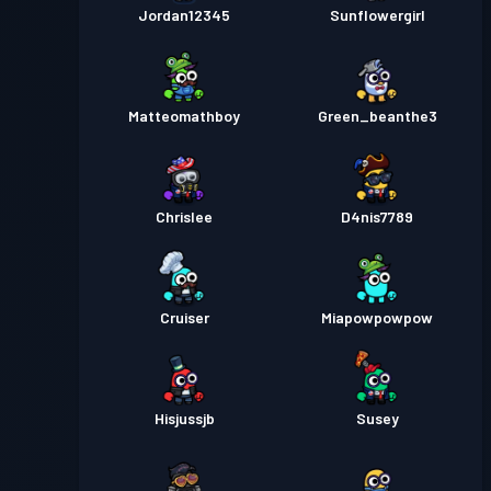
Jordan12345
Sunflowergirl
Matteomathboy
Green_beanthe3
Chrislee
D4nis7789
Cruiser
Miapowpowpow
Hisjussjb
Susey