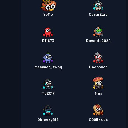
YoMo
CesarEzra
Eil1673
Donald_2024
mammot_fwog
Baconbob
Tb2017
Mas
Gbreezy616
C00llkidds