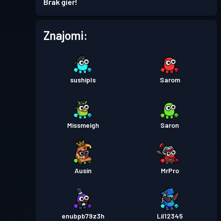
Brak gier!
Przepustka bojowa
Season
Poziom
Znajomi:
2
6
Przepustka bojowa
Season
Poziom
2
5
sushipls
Sarom
Przepustka bojowa
Season
Poziom
6
4
Missmeigh
Saron
Przepustka bojowa
Season
Poziom
6
3
Ausin
MrPro
Przepustka bojowa
Season
Poziom
7
2
enubpb79z3h
Lil12345