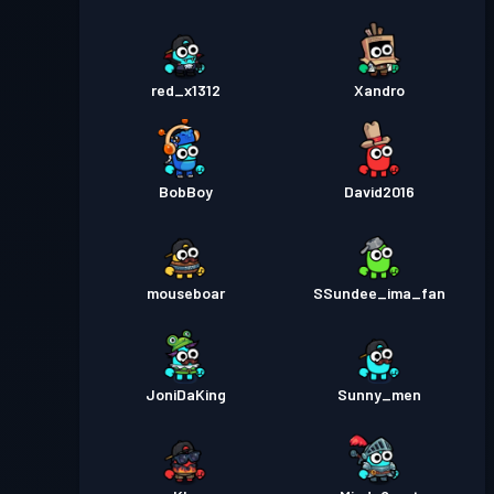
Przepustka bojowa
Season
Poziom
4
1
red_x1312
Xandro
BobBoy
David2016
mouseboar
SSundee_ima_fan
JoniDaKing
Sunny_men