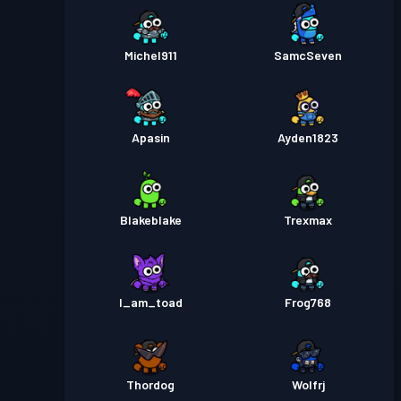
Michel911
SamcSeven
Apasin
Ayden1823
Blakeblake
Trexmax
I_am_toad
Frog768
Thordog
Wolfrj