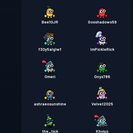
Bee10JR
Gosshadows59
f30y5alglwf
ImPickleRick
Omeri
Onyx786
ashraeosunshine
Velvet2025
the_tick
Khyius