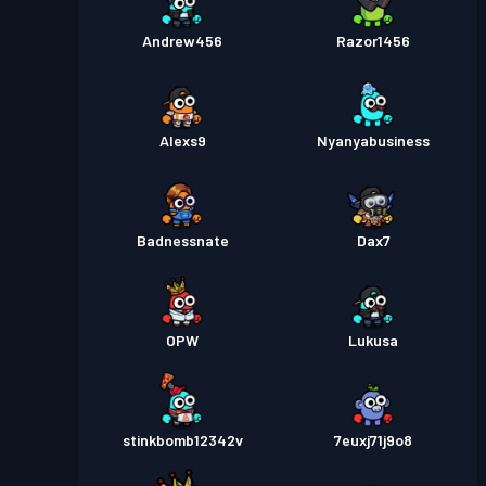
Andrew456
Razor1456
Alexs9
Nyanyabusiness
Badnessnate
Dax7
OPW
Lukusa
stinkbomb12342v
7euxj71j9o8