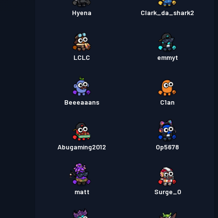
Hyena
Clark_da_shark2
LCLC
emmyt
Beeeaaans
C1an
Abugaming2012
Op5678
matt
Surge_0