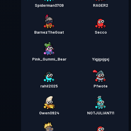
Spiderman0709
RAGER2
BarnezTheGoat
Secco
Pink_Gummi_Bear
Yigjgxjgxj
rahil2025
Pfwote
Owen0924
NOTJULIAN711