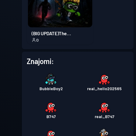
Przepustka bojowa
Season
Poziom
1
1
(BIG UPDATE)The
0
Forgotten.
Znajomi:
BubbleBoy2
real_hello202565
B747
real_B747