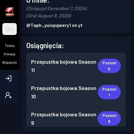
(Dołączył December 7, 2024)
(Grał August 8, 2026)
@Taph_yuiopqwery1 on yt
PL
Osiągnięcia:
Terms
Privacy
Przepustka bojowa
Season
Poziom
Wsparcie
5
11
Przepustka bojowa
Season
Poziom
1
10
Przepustka bojowa
Season
Poziom
8
9