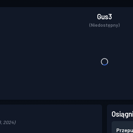
Gus3
(Niedostępny)
Osiągn
, 2024)
Przepu