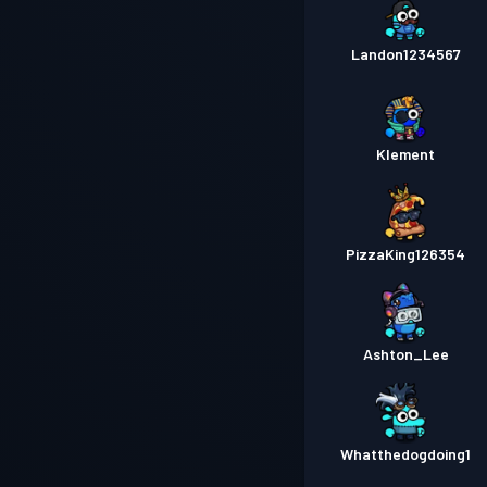
Landon1234567
Klement
PizzaKing126354
Ashton_Lee
Whatthedogdoing1