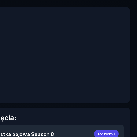
ięcia:
stka bojowa
Season 8
Poziom 1