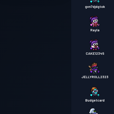
gvn7djdgtok
Rayla
CAKE12345
JELLYROLL2323
Budgetcard