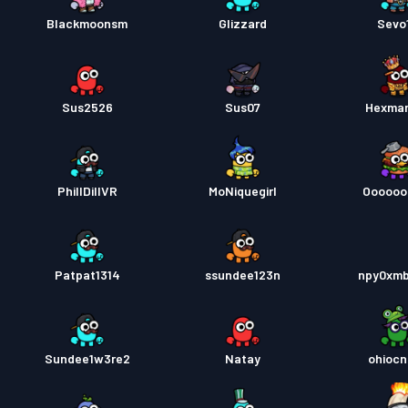
Blackmoonsm
Glizzard
Sevo
Przepu
Sus2526
Sus07
Hexma
PhillDillVR
MoNiquegirl
Oooooo
Patpat1314
ssundee123n
npy0xm
Sundee1w3re2
Natay
ohiocn