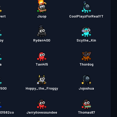
vert
Jiuop
CoolPlayzForRealYT
oy
Ryden400
Scythe_Kin
a
Tavi415
Thordog
n500
Hoppy_the_Froggy
Jojoshua
201582co
Jerryilovessundee
Thomas87