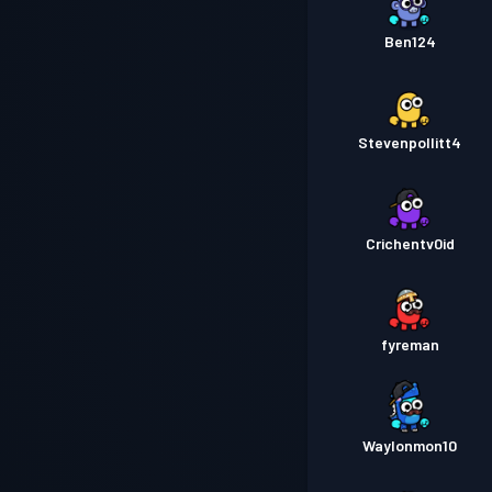
Ben124
Stevenpollitt4
Crichentv0id
fyreman
Waylonmon10