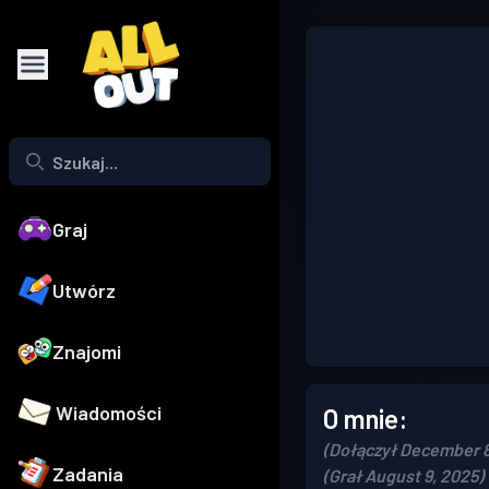
Graj
Utwórz
Znajomi
Wiadomości
O mnie:
(Dołączył December 8
Zadania
(Grał August 9, 2025)