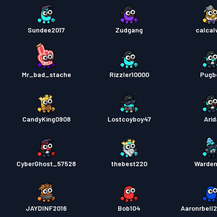
Sundee2017
Zudgang
calcal
Mr_bad_stache
Rizzler10000
Pugb
CandyKing0908
Lostcoyboy47
Arid
CyberGhost_57528
thebest220
Warde
JAYDINF2016
Bob104
Aaronrbell