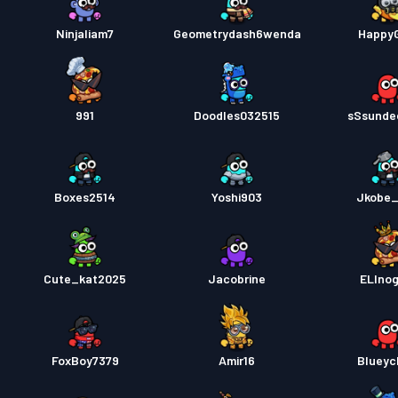
Ninjaliam7
Geometrydash6wenda
Happy
991
Doodles032515
sSsunde
Boxes2514
Yoshi903
Jkobe
Cute_kat2025
Jacobrine
ELInog
FoxBoy7379
Amir16
Blueyc