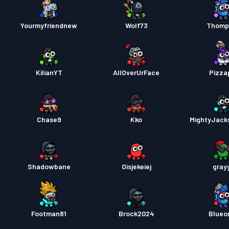
Yourmyfriendnew
Wolf73
Thomp
KilianYT
AllOverUrFace
Pizza
Chase9
Kko
MightyJack
Shadowbane
Oisjekeiej
gray
Footman81
Brock2024
Blueo