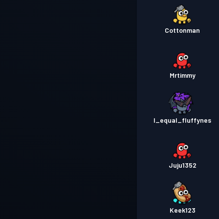
Cottonman
Mrtimmy
I_equal_fluffynes
Juju1352
Keek123