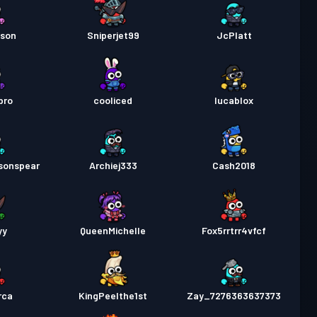
son
Sniperjet99
JcPlatt
pro
cooliced
lucablox
sonspear
Archiej333
Cash2018
yy
QueenMichelle
Fox5rrtrr4vfcf
rca
KingPeelthe1st
Zay_7276363637373