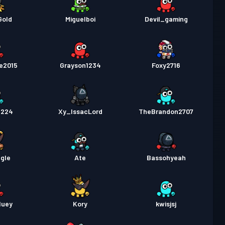
Gold
Miguelboi
Devil_gaming
e2015
Grayson1234
Foxy2716
_224
Xy_IssacLord
TheBrandon2707
gle
Ate
Bassohyeah
luey
Kory
kwisjsj