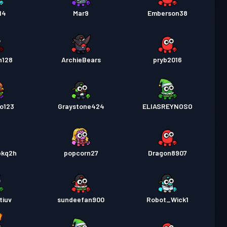
8
14
Mar9
Emberson38
stka bojowa
Season 1
Poziom 1
n128
ArchieBears
pryb2016
o123
Graystone424
ELIASREYNOSO
bkq2h
popcorn27
Dragon8907
tiuv
sundeefan900
Robot_Wick1