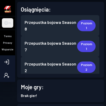
Osiągnięcia:
Przepustka bojowa
Season
Poziom
PL
1
8
Terms
Przepustka bojowa
Season
Privacy
Poziom
1
7
Wsparcie
Przepustka bojowa
Season
Poziom
2
2
Przepustka bojowa
Season
Moje gry:
Poziom
1
1
Brak gier!