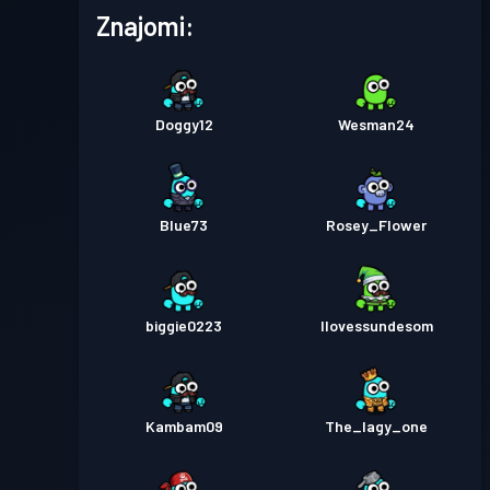
Znajomi:
Doggy12
Wesman24
Blue73
Rosey_Flower
biggie0223
Ilovessundesom
Kambam09
The_lagy_one