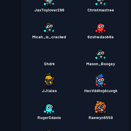
JaxToylover296
Christmastree
Micah_is_cracked
6zxhwdaob6e
Shdrk
Mason_Boogey
JJtales
HecVddhvjdcuvgk
RugerSdavis
Raewyn6559