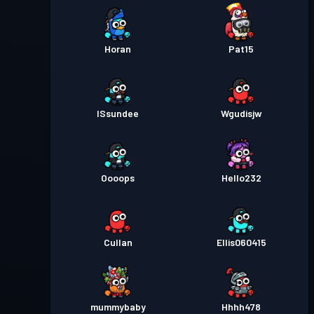
Horan
Pat15
ISsundee
Wgudisjw
Oooops
Hello232
Cullan
Ellis060415
mummybaby
Hhhh478