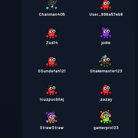
Chanman405
User_996a57eb6
Zud14
jodie
SSundefan121
Snakemaster123
lcuzpucbhkj
zazay
StrawStraw
gamerpro123