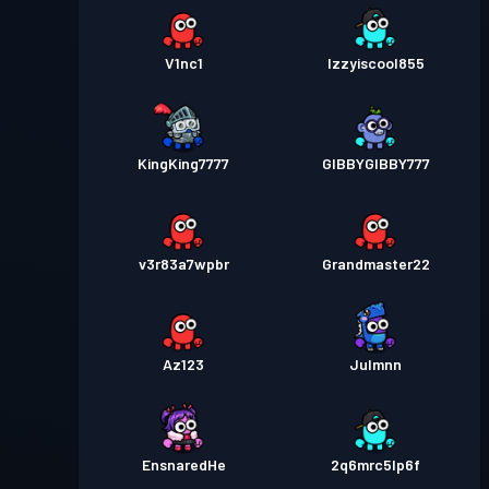
V1nc1
Izzyiscool855
KingKing7777
GIBBYGIBBY777
v3r83a7wpbr
Grandmaster22
Az123
Julmnn
EnsnaredHe
2q6mrc5lp6f