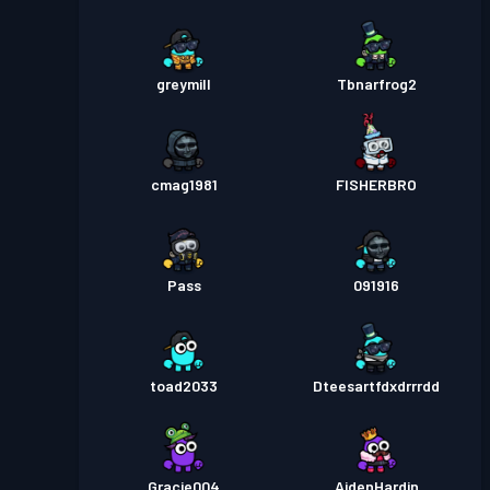
greymill
Tbnarfrog2
cmag1981
FISHERBRO
Pass
091916
toad2033
Dteesartfdxdrrrdd
Gracie004
AidenHardin