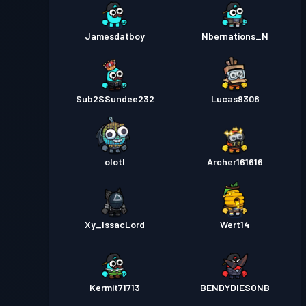
Jamesdatboy
Nbernations_N
Sub2SSundee232
Lucas9308
olotl
Archer161616
Xy_IssacLord
Wert14
Kermit71713
BENDYDIESONB