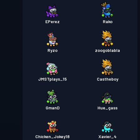
EPerez
Rako
Ryzo
zoogoblabla
JMSTplays_15
Castheboy
GmanD
Hue_gass
Chicken_Jokey18
Xavier_4