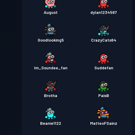
August
dylan1234567
Goodlooking5
CrazyCats64
Im_Ssundee_fan
Suddefan
Brotha
PaisB
Beanie1122
MatteoFSainz