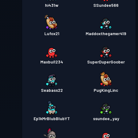
hi431w
SSundee566
Lufox21
Maddoxthegamer419
Maxbui1234
SuperDuperGoober
Seabass22
PugKingLinc
Ep1kMrBlubBlubYT
ssundee_yay