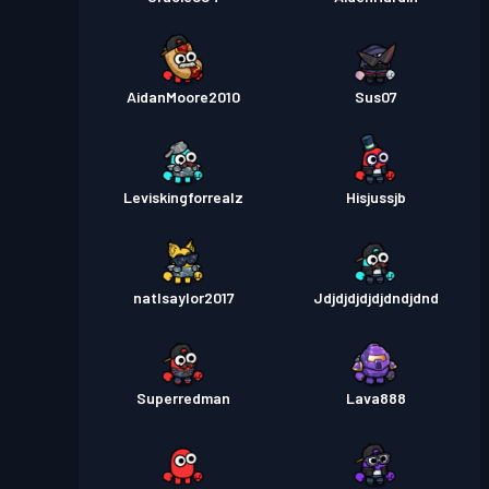
AidanMoore2010
Sus07
Leviskingforrealz
Hisjussjb
natlsaylor2017
Jdjdjdjdjdjdndjdnd
Superredman
Lava888