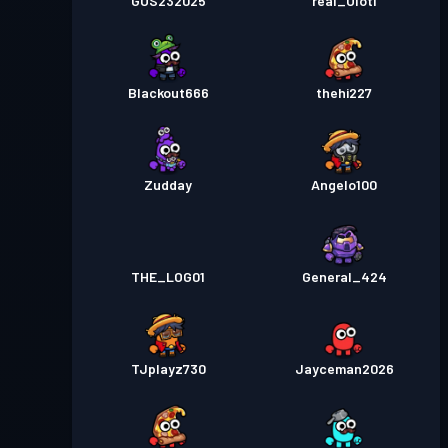
GUS232025
real_Olotl
Blackout666
thehi227
Zudday
Angelo100
THE_LOG01
General_424
TJplayz730
Jayceman2026