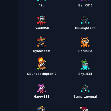
12o
Benj0613
Ivan6956
Bluelight468
Cyanisbest
Sprunkie
SSundeesbigfan12
Sky_938
Happy999
Samar_normal