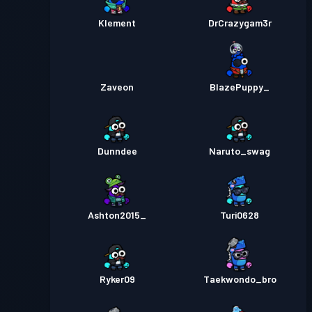
Klement
DrCrazygam3r
Zaveon
BlazePuppy_
Dunndee
Naruto_swag
Ashton2015_
Turi0628
Ryker09
Taekwondo_bro