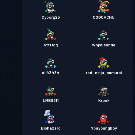
Cyborg25
COOCACHU
Atfffcg
WhjsSsunde
ali43434
red_ninja_samurai
LMB9311
Kreek
Biohazard
Nbayoungboy