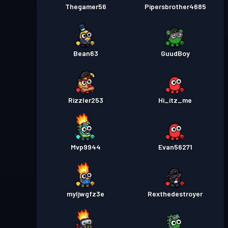
Thegamer56
Pipersbrother4685
Bean63
GuudBoy
Rizzler253
Hi_itz_me
Mvp9944
Evan56271
myljwgfz3e
Rexthedestroyer