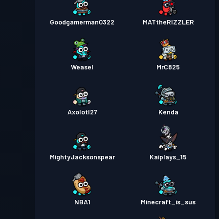
Goodgamerman0322
MATtheRIZZLER
Weasel
MrC825
Axolotl27
Kenda
MightyJacksonspear
Kaiplays_15
NBA1
Minecraft_is_sus