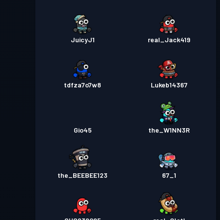
JuicyJ1
real_Jack419
tdfza7o7w8
Lukeb14367
Gio45
the_W1NN3R
the_BEEBEE123
67_1