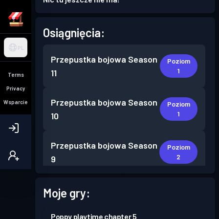
Osiągnięcia:
PL
Przepustka bojowa
Season
Poziom
1
11
Terms
Privacy
Przepustka bojowa
Season
Wsparcie
Poziom
1
10
Przepustka bojowa
Season
Poziom
2
9
Przepustka bojowa
Season
Moje gry:
Poziom
7
8
Poppy playtime chapter 5