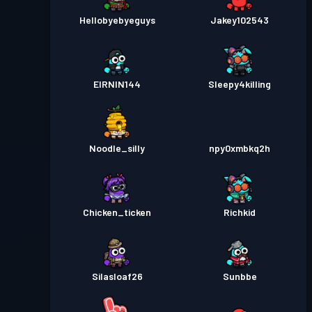
Hellobyebyeguys
Jakey102543
EIRNIN144
Sleepy4killing
Noodle_silly
npy0xmbkq2h
Chicken_ticken
Richkid
Silasloaf26
Sunbbe