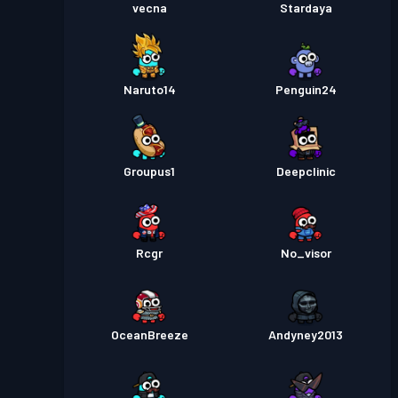
vecna
Stardaya
Naruto14
Penguin24
Groupus1
Deepclinic
Rcgr
No_visor
OceanBreeze
Andyney2013