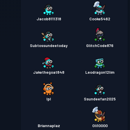
Jacob8111318
Cooke5462
Subtossundeetoday
GlitchCode876
Jakethegoat848
Leodragon12lim
Ipl
Ssundeefan2025
Briannaplaz
Oli10000