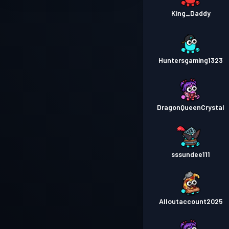
King_Daddy
Huntersgaming1323
DragonQueenCrystal
sssundee111
Alloutaccount2025