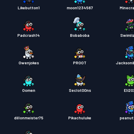
Likebutton1
moon1234567
Minecra
Padcrash14
Bobaboba
Swimli
Owenjokes
PROOT
Jacksoni
Oomen
Seclot00ns
Eli20
dillonmeister75
Pikachuluke
peanut