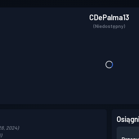
CDePalma13
(Niedostępny)
Osiągn
8, 2024)
)