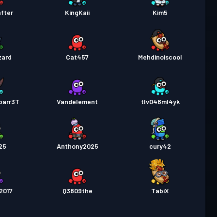
fter
KingKaii
Kim5
zard
Cat457
Mehdinoiscool
barr3T
Vandelement
tlv046ml4yk
25
Anthony2025
cury42
2017
Q3809the
TabiX