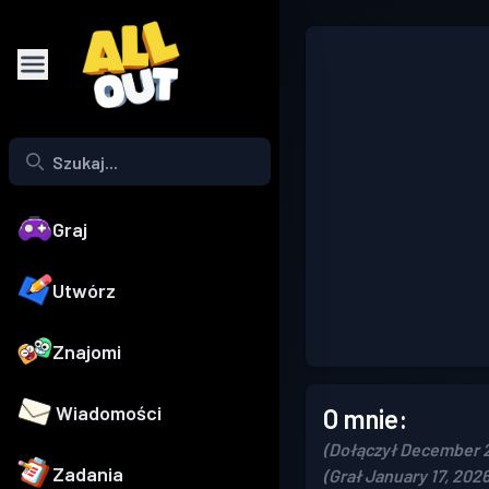
Graj
Utwórz
Znajomi
Wiadomości
O mnie:
(Dołączył December 2
Zadania
(Grał January 17, 2026