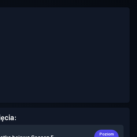
ięcia:
Poziom