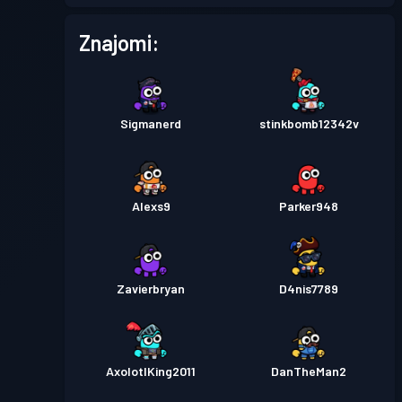
Znajomi:
Sigmanerd
stinkbomb12342v
Alexs9
Parker948
Zavierbryan
D4nis7789
AxolotlKing2011
DanTheMan2