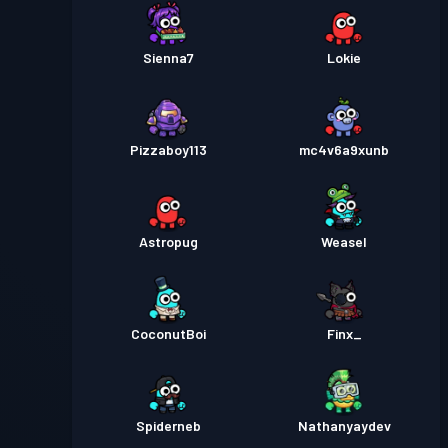
Sienna7
Lokie
Pizzaboy113
mc4v6a9xunb
Astropug
Weasel
CoconutBoi
Finx_
Spiderneb
Nathanyaydev