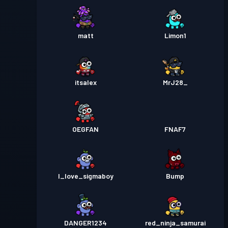
matt
Limon1
itsalex
MrJ28_
OEGFAN
FNAF7
I_love_sigmaboy
Bump
DANGER1234
red_ninja_samurai