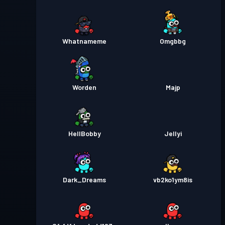
Whatnameme
Omgbbg
Worden
Majp
HellBobby
Jellyi
Dark_Dreams
vb2ko1ym8is