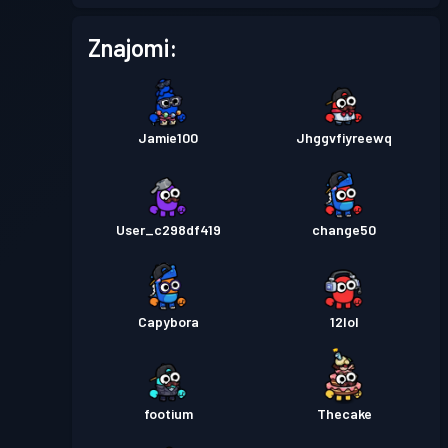
Przepustka bojowa
Season
Poziom
Znajomi:
1
1
Jamie100
Jhggvfiyreewq
User_c298df419
change50
Capybora
12lol
footium
Thecake