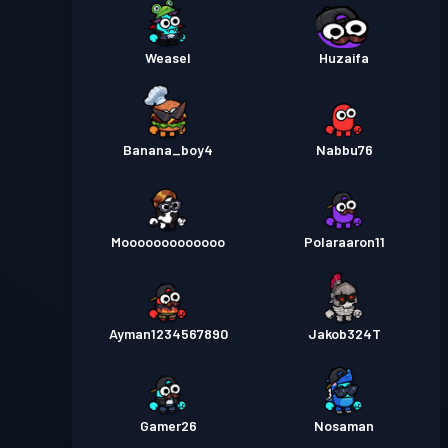
Weasel
Huzaifa
Banana_boy4
Nabbu76
Mooooooooooooo
Polaraaron11
Ayman1234567890
Jakob324T
Gamer26
Nosaman