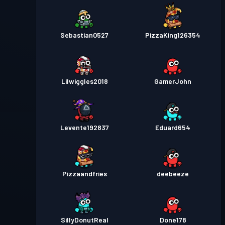
Sebastian0527
PizzaKing126354
Lilwiggles2018
GamerJohn
Levente192837
Eduard654
Pizzaandfries
deebeeze
SillyDonutReal
Done178