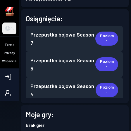
Osiągnięcia:
PL
Przepustka bojowa
Season
Poziom
1
7
Terms
Privacy
Przepustka bojowa
Season
Poziom
Wsparcie
1
5
Przepustka bojowa
Season
Poziom
1
4
Przepustka bojowa
Season
Moje gry:
Poziom
3
2
Brak gier!