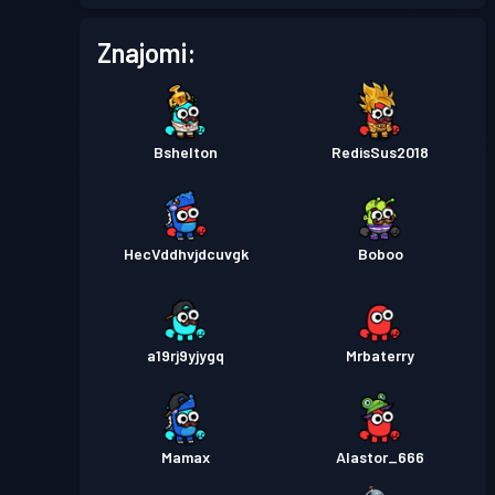
Znajomi:
Bshelton
RedisSus2018
HecVddhvjdcuvgk
Boboo
a19rj9yjygq
Mrbaterry
Mamax
Alastor_666