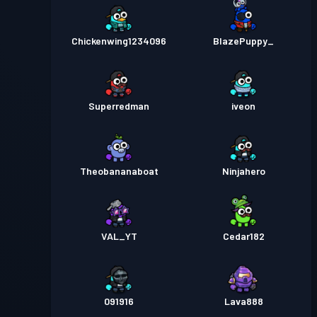
Chickenwing1234096
BlazePuppy_
Superredman
iveon
Theobananaboat
Ninjahero
VAL_YT
Cedar182
091916
Lava888