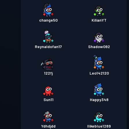
change50
KilianYT
Reynaldofan17
Shadow092
122fj
Leo142120
Sun11
Happy348
Ydhdjdd
Ilikeblue1289