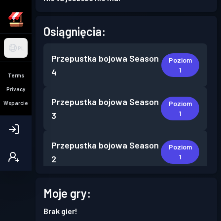
Osiągnięcia:
PL
Przepustka bojowa
Season
Poziom
1
4
Terms
Privacy
Przepustka bojowa
Season
Poziom
Wsparcie
1
3
Przepustka bojowa
Season
Poziom
1
2
Przepustka bojowa
Season
Moje gry:
Poziom
1
1
Brak gier!