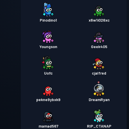
Pinodino1
x6w1i026xc
Youngson
Geek405
Uofc
cjalfred
pekne9ybxk9
DreamRyan
mamad567
RIP_CTANAP