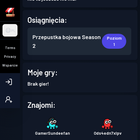
Osiągnięcia:
PL
Przepustka bojowa
Season
Poziom
1
2
Terms
Privacy
Wsparcie
Moje gry:
Brak gier!
Znajomi:
GamerSundeefan
0ds4edn7xlpv