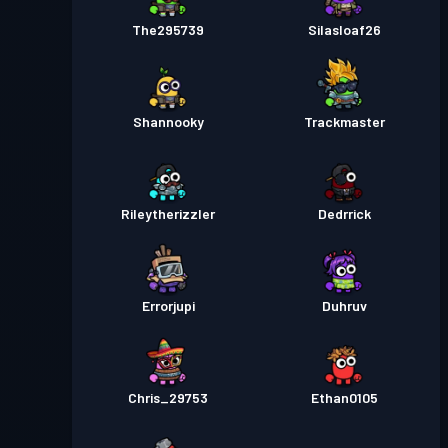
The295739
Silasloaf26
Shannooky
Trackmaster
Rileytherizzler
Dedrrick
Errorjupi
Duhruv
Chris_29753
Ethan0105