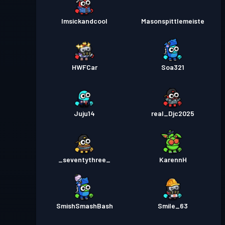
Imsickandcool
Masonspittlemeiste
HWFCar
Soa321
Juju14
real_Djc2025
_seventythree_
KarennH
SmishSmashBash
Smile_63