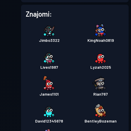
Przepustka bojowa
Season
Poziom
Znajomi:
5
6
Przepustka bojowa
Season
Poziom
4
5
Jimbo3322
KingNoah0819
Przepustka bojowa
Season
Poziom
3
4
Lives1987
Lyzah2025
Przepustka bojowa
Season
Poziom
30
3
James1101
Rian767
Przepustka bojowa
Season
Poziom
15
2
David12345678
BentleyBozeman