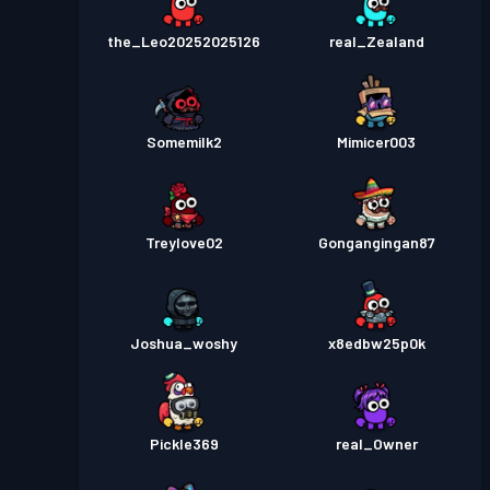
the_Leo20252025126
real_Zealand
Somemilk2
Mimicer003
Treylove02
Gongangingan87
Joshua_woshy
x8edbw25p0k
Pickle369
real_Owner