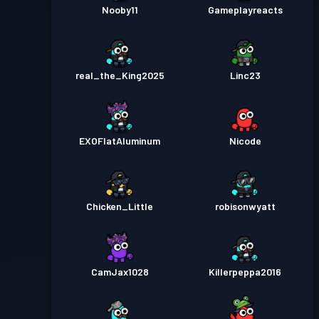
Nooby11
Gameplayreacts
real_the_King2025
Linc23
EXOFlatAluminum
Nicode
Chicken_Little
robisonwyatt
CamJax1028
Killerpeppa2016