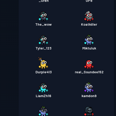
_Oren
OP8
The_wow
Koatkiller
Tyler_123
Miktuluk
Durple413
real_Ssundee152
LiamZh16
kamdon9