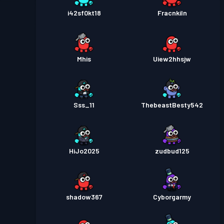
i42sf0kt18
Fracnkiln
Mhis
Uiew2hhsjw
Sss_11
ThebeastBesty542
HiJo2025
zudbud125
shadow367
Cyborgarmy