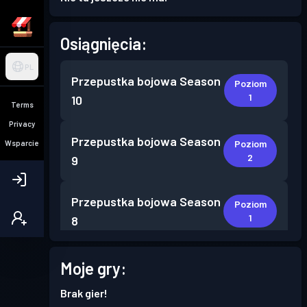
Osiągnięcia:
PL
Przepustka bojowa
Season
Poziom
1
10
Terms
Privacy
Przepustka bojowa
Season
Poziom
Wsparcie
2
9
Przepustka bojowa
Season
Poziom
1
8
Przepustka bojowa
Season
Moje gry:
Poziom
5
7
Brak gier!