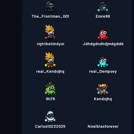
The_Frontman_001
Emre98
rightbehindyoi
Jdhdgdndhdjmdgdidk
real_Kendojhq
real_Dempsey
9h78
Kendojhq
Carlos10232025
Noelblasforever