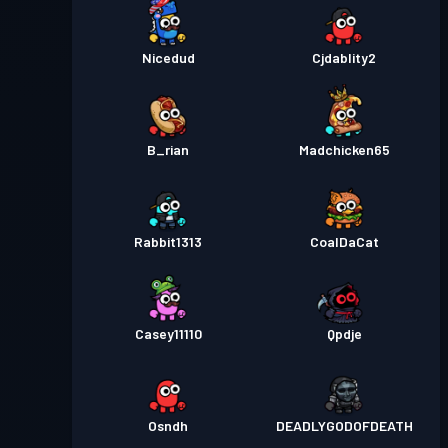
Nicedud
Cjdablity2
B_rian
Madchicken65
Rabbit1313
CoalDaCat
Casey11110
Qpdje
Osndh
DEADLYGODOFDEATH