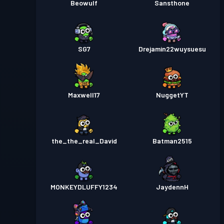
Beowulf
Sansthone
SG7
Drejamin22wuysuesu
Maxwell17
NuggetYT
the_the_real_David
Batman2515
MONKEYDLUFFY1234
JaydennH