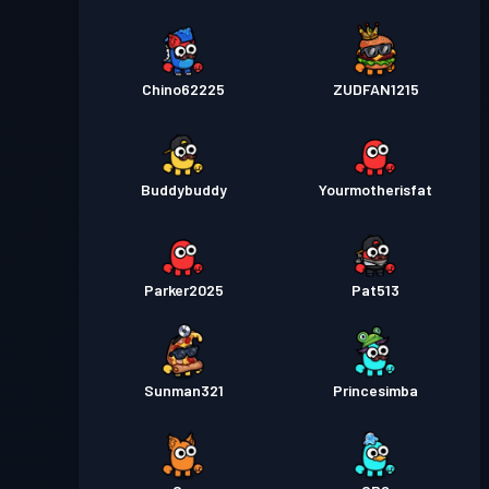
Chino62225
ZUDFAN1215
Buddybuddy
Yourmotherisfat
Parker2025
Pat513
Sunman321
Princesimba