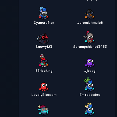
Cyancrafter
Jeremiahmale8
Snowy123
Scrumpshisnot3453
67rizzking
Jjboog
LovelyBlossem
Emirbababro