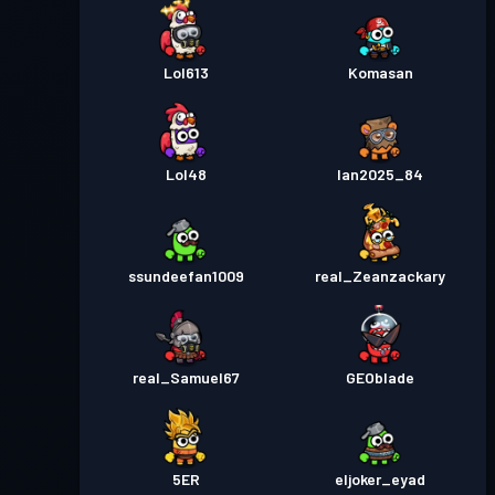
Lol613
Komasan
Lol48
Ian2025_84
ssundeefan1009
real_Zeanzackary
real_Samuel67
GEOblade
5ER
eljoker_eyad