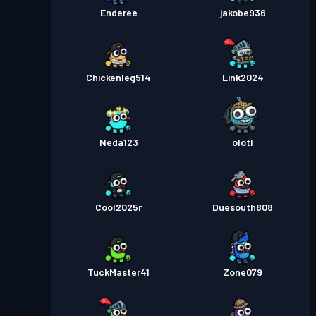
Enderee
jakobe936
Chickenleg514
Link2024
Neda123
olotl
Cool2025r
Duesouth808
TuckMaster41
Zone079