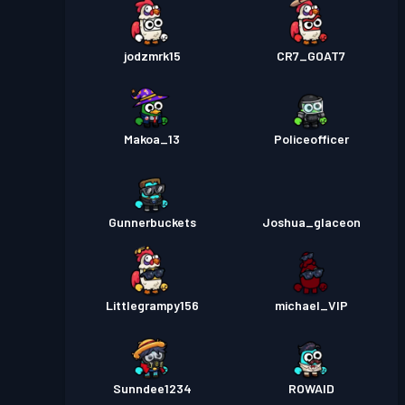
jodzmrk15
CR7_GOAT7
Makoa_13
Policeofficer
Gunnerbuckets
Joshua_glaceon
Littlegrampy156
michael_VIP
Sunndee1234
ROWAID