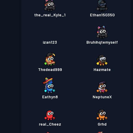
the_real_Kyle_1
Ethan150350
izan123
Bruhihqtemyself
Thedead999
Hazmate
Eathyn8
NeptuneX
real_Cheez
Grhd