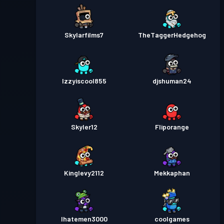
Skylarfilms7
TheTaggerHedgehog
Izzyiscool855
djshuman24
Skyler12
Fliporange
Kinglevy2112
Mekkaphan
Ihatemen3000
coolgames