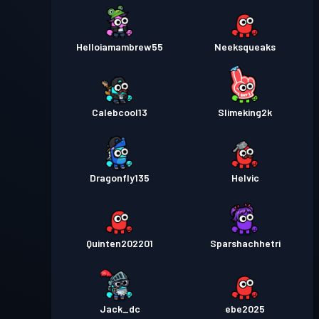
Helloiamambrew55
Neeksqueaks
Calebcool13
Slimeking2k
Dragonfly135
Helvic
Quinten202201
Sparshachhetri
Jack_dc
ebe2025