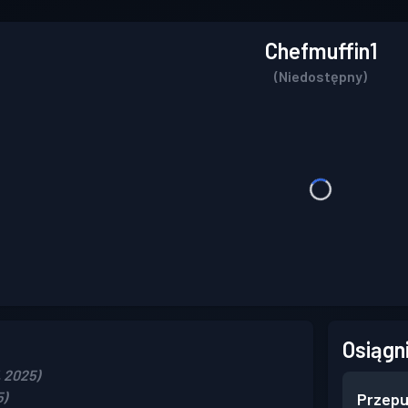
Chefmuffin1
(Niedostępny)
Osiągn
, 2025)
5)
Przepu