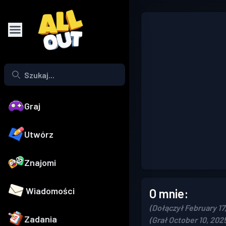
Graj
Utwórz
Znajomi
Wiadomości
O mnie:
(Dołączył February 17
Zadania
(Grał October 10, 202