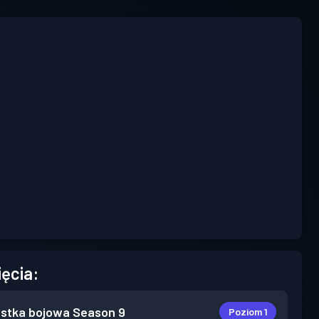
ięcia:
stka bojowa
Season 9
Poziom 1