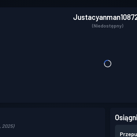
Justacyanman1087
(Niedostępny)
Osiągn
, 2025)
Przepu