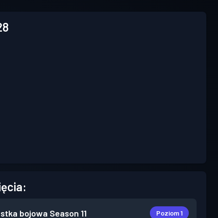
28
ięcia:
stka bojowa
Season 11
Poziom 1