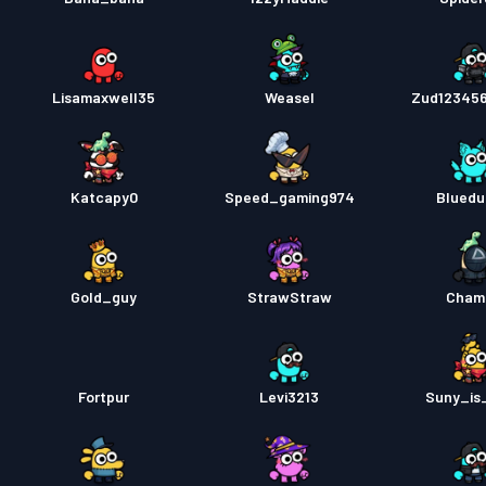
Lisamaxwell35
Weasel
Zud123456
Katcapy0
Speed_gaming974
Blued
Gold_guy
StrawStraw
Cham
Fortpur
Levi3213
Suny_is