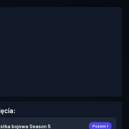
ięcia:
stka bojowa
Season 5
Poziom 1