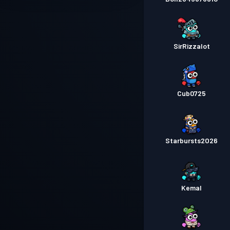
SirRizzalot
Cub0725
Starbursts2O26
Kemal