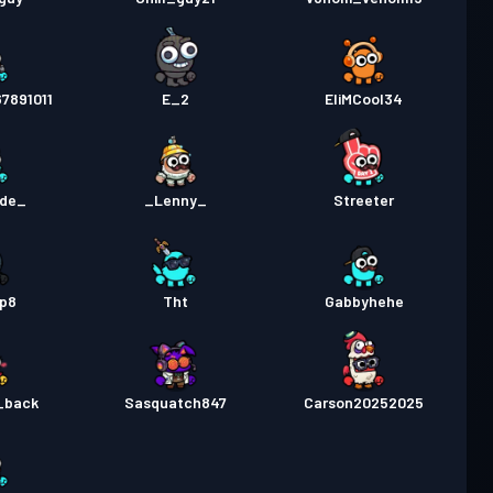
7891011
E_2
EliMCool34
ude_
_Lenny_
Streeter
p8
Tht
Gabbyhehe
_back
Sasquatch847
Carson20252025