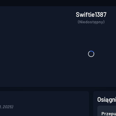
Swiftie1387
(Niedostępny)
Osiągn
, 2025)
Przepu