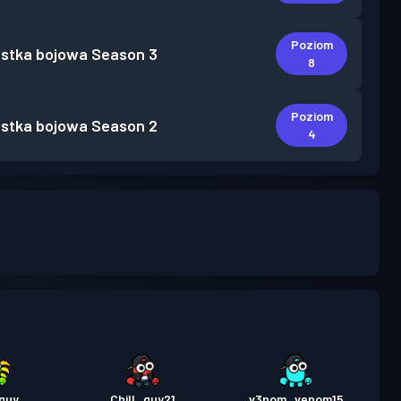
Poziom
stka bojowa
Season 3
8
Poziom
stka bojowa
Season 2
4
guy
Chill_guy21
v3nom_venom15