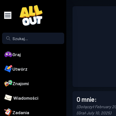
Graj
Utwórz
Znajomi
Wiadomości
O mnie:
(Dołączył February 20
Zadania
(Grał July 10, 2025)