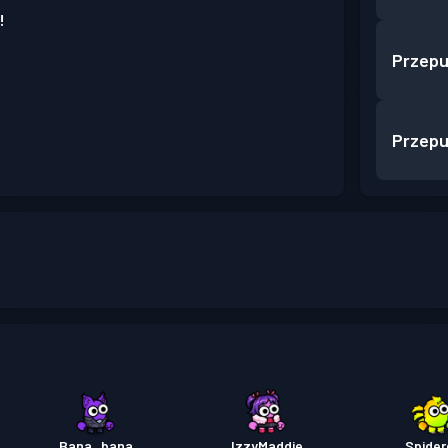
!
Przepu
Przepu
Bana_bana
IzzyMaddie
Spider