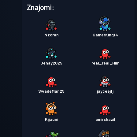
Poziom
Znajomi:
3
4
Przepustka bojowa
Season
Poziom
2
3
Nzoran
GamerKing14
Jenay2025
real_real_Him
SwadeMan25
jayceejfj
Kijauni
amirshazil