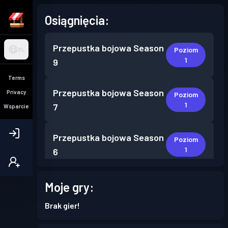
Osiągnięcia:
Przepustka bojowa
Season
Poziom
PL
1
9
Terms
Przepustka bojowa
Season
Privacy
Poziom
1
7
Wsparcie
Przepustka bojowa
Season
Poziom
1
6
Przepustka bojowa
Season
Moje gry:
Poziom
1
5
Brak gier!
Przepustka bojowa
Season