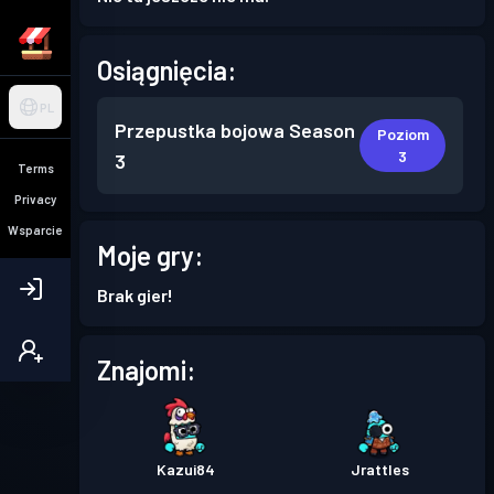
Osiągnięcia:
PL
Przepustka bojowa
Season
Poziom
3
3
Terms
Privacy
Wsparcie
Moje gry:
Brak gier!
Znajomi:
Kazui84
Jrattles