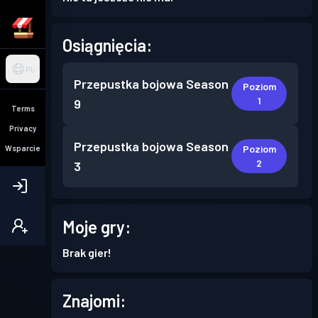
Osiągnięcia:
PL
Przepustka bojowa
Season
Poziom
1
9
Terms
Privacy
Przepustka bojowa
Season
Poziom
Wsparcie
2
3
Moje gry:
Brak gier!
Znajomi: