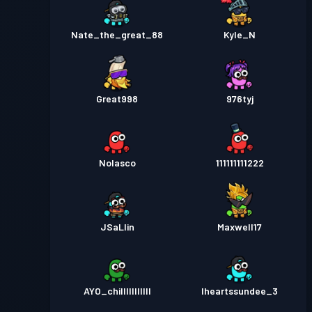
Nate_the_great_88
Kyle_N
Great998
976tyj
Nolasco
111111111222
JSaLlin
Maxwell17
AYO_chilllllllllll
Iheartssundee_3