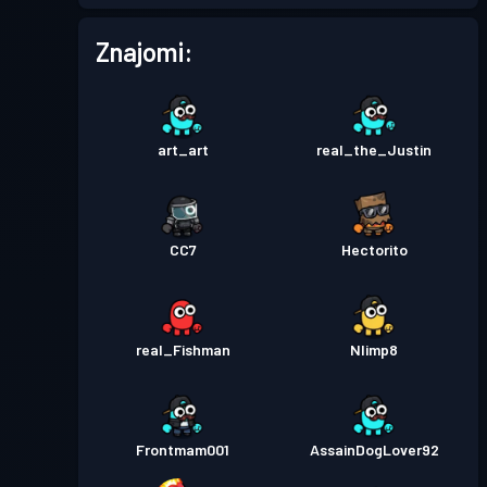
Przepustka bojowa
Season
Poziom
Znajomi:
6
7
Przepustka bojowa
Season
Poziom
2
6
art_art
real_the_Justin
Przepustka bojowa
Season
Poziom
4
5
CC7
Hectorito
Przepustka bojowa
Season
Poziom
3
4
real_Fishman
Nlimp8
Przepustka bojowa
Season
Poziom
3
3
Frontmam001
AssainDogLover92