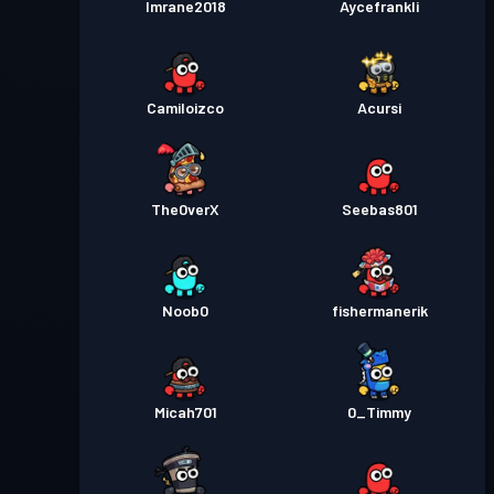
Imrane2018
Aycefrankli
Camiloizco
Acursi
The0verX
Seebas801
Noob0
fishermanerik
Micah701
0_Timmy