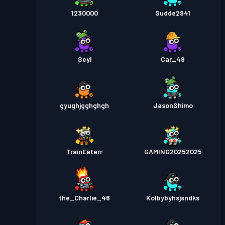
1230000
Sudde2941
Seyi
Car_49
gyughjgghghgh
JasonShimo
TrainEaterr
GAMING20252025
the_Charlie_46
Kolbybyhsjsndks