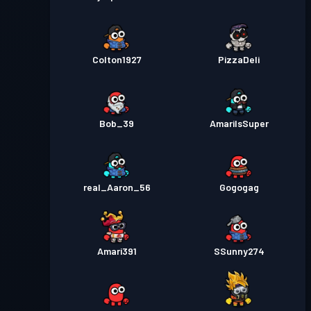
Colton1927
PizzaDeli
Bob_39
AmariIsSuper
real_Aaron_56
Gogogag
Amari391
SSunny274