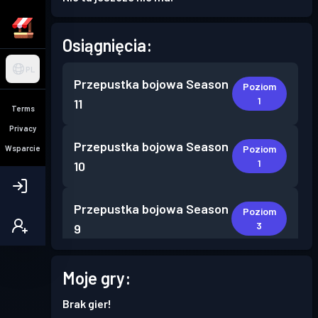
Osiągnięcia:
PL
Przepustka bojowa
Season
Poziom
1
11
Terms
Privacy
Przepustka bojowa
Season
Poziom
Wsparcie
1
10
Przepustka bojowa
Season
Poziom
3
9
Przepustka bojowa
Season
Moje gry:
Poziom
5
8
Brak gier!