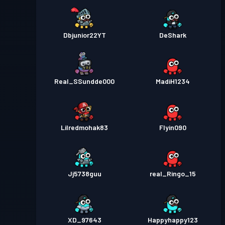
Dbjunior22YT
DeShark
Real_SSundde000
MadiH1234
Lilredmohak83
Flyin090
Jj5738guu
real_Ringo_15
XD_97643
Happyhappy123