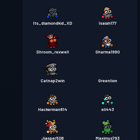
Its_diamondkid_XD
Isaiah177
Shroom_rexwell
Sharma1990
Catnap2win
Greenlion
Hackerman814
eli443
Jjasper508
Maximus793