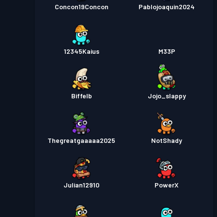
Concon19Concon
Pablojoaquin2024
12345Kaius
M33P
Biffelb
Jojo_slappy
Thegreatgaaaaa2025
NotShady
Julian12910
PowerX