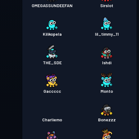
OMEGASSUNDEEFAN
Sirslot
Kilikopela
lil_timmy_11
THE_SDE
Ishdi
Gaccccc
Monto
Charliemo
Bonezzz