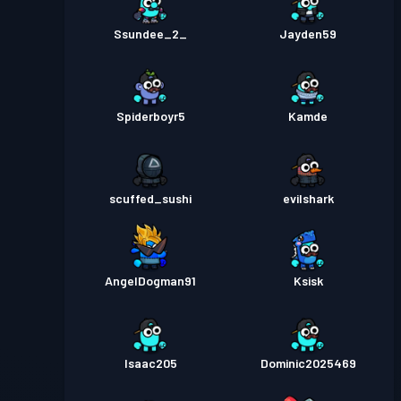
Ssundee_2_
Jayden59
Spiderboyr5
Kamde
scuffed_sushi
evilshark
AngelDogman91
Ksisk
Isaac205
Dominic2025469