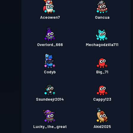
Aceowen7
Oancua
Overlord_666
Mechagodzilla711
Codyb
Big_71
Ssundeejr2014
Cappy123
Lucky_the_great
Akid2025