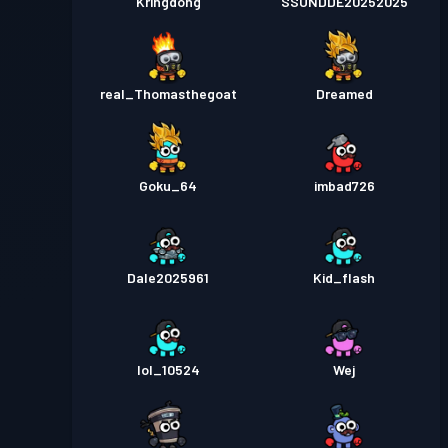
Kringdong
SSUNDDE20252025
real_Thomasthegoat
Dreamed
Goku_64
imbad726
Dale2025961
Kid_flash
lol_10524
Wej