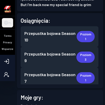
But I'm back now my special friend is grim
Osiągnięcia:
PL
Przepustka bojowa
Season
Poziom
Terms
1
10
Privacy
Wsparcie
Przepustka bojowa
Season
Poziom
3
9
Przepustka bojowa
Season
Poziom
1
7
Przepustka bojowa
Season
Moje gry:
Poziom
1
6