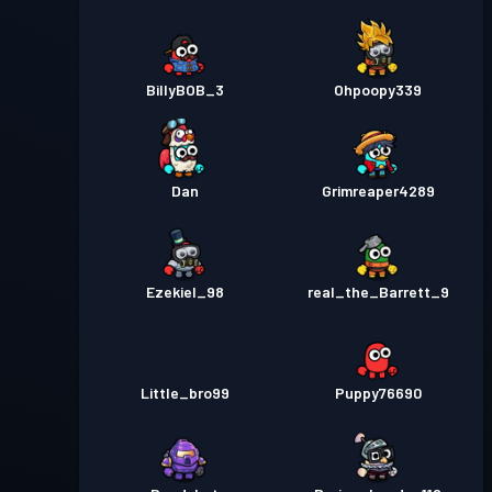
BillyBOB_3
Ohpoopy339
Dan
Grimreaper4289
Ezekiel_98
real_the_Barrett_9
Little_bro99
Puppy76690