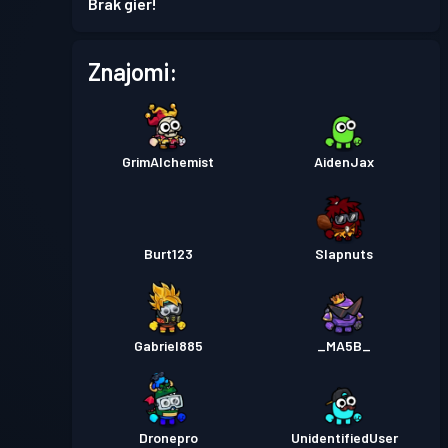
Brak gier!
Znajomi:
GrimAlchemist
AidenJax
Burt123
Slapnuts
Gabriel885
_MA5B_
Dronepro
UnidentifiedUser