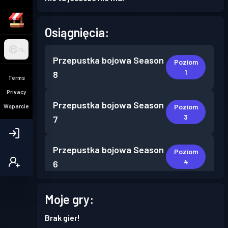
Osiągnięcia:
PL
Przepustka bojowa
Season
Poziom
1
8
Terms
Privacy
Przepustka bojowa
Season
Poziom
Wsparcie
3
7
Przepustka bojowa
Season
Poziom
4
6
Przepustka bojowa
Season
Moje gry:
Poziom
1
5
Brak gier!