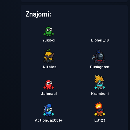
Znajomi:
Yukiboi
Lionel_19
JJtales
Duskghost
Jahmaal
Kramboni
ActionJax0614
LJ123