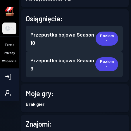
Osiągnięcia:
PL
Przepustka bojowa
Season
Poziom
1
10
Terms
Privacy
Przepustka bojowa
Season
Poziom
Wsparcie
1
9
Moje gry:
Brak gier!
Znajomi: