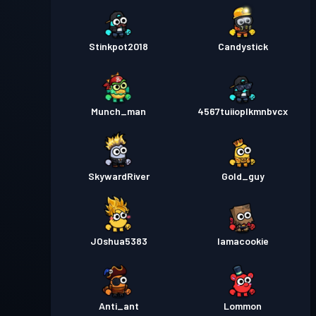
Stinkpot2018
Candystick
Munch_man
4567tuiioplkmnbvcx
SkywardRiver
Gold_guy
JOshua5383
Iamacookie
Anti_ant
Lommon