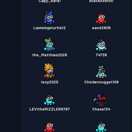
Capy_bara1
BlackAxolotl
Liamninjaturtle12
eand2605
the_Matthias2026
74738
leoy2025
Chickennugget109
LEVItheRIZZLER6767
Chase134