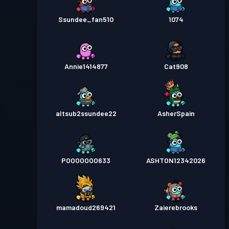
Ssundee_fan510
1074
Annie1414877
Cat908
altsub2ssundee22
AsherSpain
POOOOOOO633
ASHTON12342026
mamadoud269421
Zaierebrooks