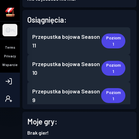
Osiągnięcia:
PL
Przepustka bojowa
Season
Poziom
1
11
Terms
Privacy
Przepustka bojowa
Season
Poziom
Wsparcie
1
10
Przepustka bojowa
Season
Poziom
1
9
Przepustka bojowa
Season
Moje gry:
Poziom
1
8
Brak gier!