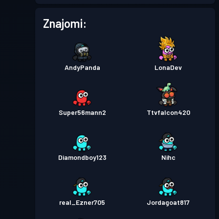
Przepustka bojowa
Season
Poziom
Znajomi:
6
7
AndyPanda
LonaDev
Super56mann2
Ttvfalcon420
Diamondboy123
Nihc
real_Ezner705
Jordagoat817