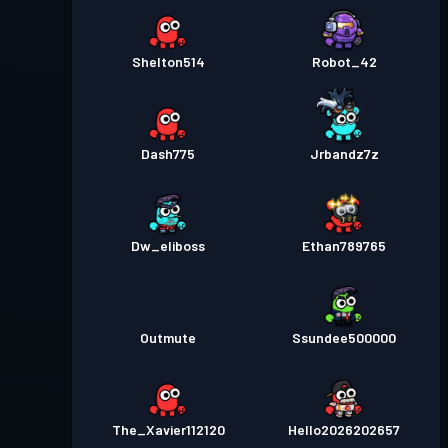
Shelton514
Robot_42
Dash775
Jrbandz7z
Dw_eliboss
Ethan789765
Outmute
Ssundee500000
The_Xavier112120
Hello2026202657