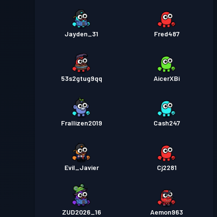
Jayden_31
Fred487
53s2gtug9qq
AicerXBi
Frallizen2019
Cash247
Evil_Javier
Cj2281
ZUD2026_16
Aemon963