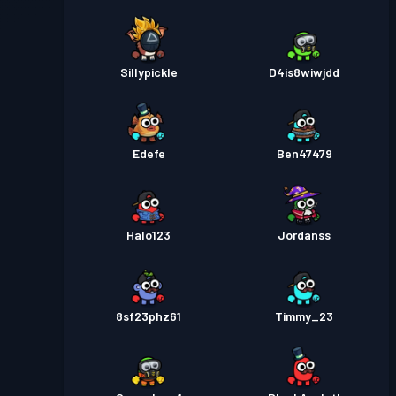
Sillypickle
D4is8wiwjdd
Edefe
Ben47479
Halo123
Jordanss
8sf23phz61
Timmy_23