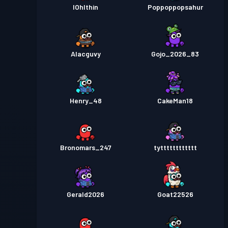
IOhIthin
Poppoppopsahur
Alacguvy
Gojo_2026_83
Henry_48
CakeMan18
Bronomars_247
tytttttttttttt
Gerald2026
Goat22526