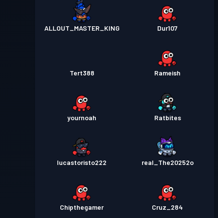
ALLOUT_MASTER_KING
Dur107
Tert388
Rameish
yournoah
Ratbites
lucastoristo222
real_The20252o
Chipthegamer
Cruz_284