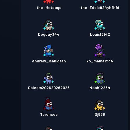
the_Hotdogs
the_Eddie924yhfhfd
Dogday344
Louis13142
Andrew_isabigfan
Yo_mama1234
Saleem202620262026
Noah12234
Terences
Dj888