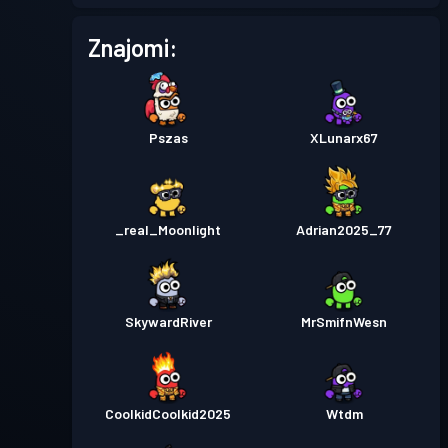
Znajomi:
Pszas
XLunarx67
_real_Moonlight
Adrian2025_77
SkywardRiver
MrSmifnWesn
CoolkidCoolkid2025
Wtdm