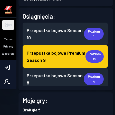
Osiągnięcia:
PL
Przepustka bojowa
Season
Poziom
1
10
Terms
Privacy
Przepustka bojowa Premium
Poziom
Wsparcie
15
Season 9
Przepustka bojowa
Season
Poziom
4
8
Przepustka bojowa
Season
Moje gry:
Poziom
6
7
Brak gier!