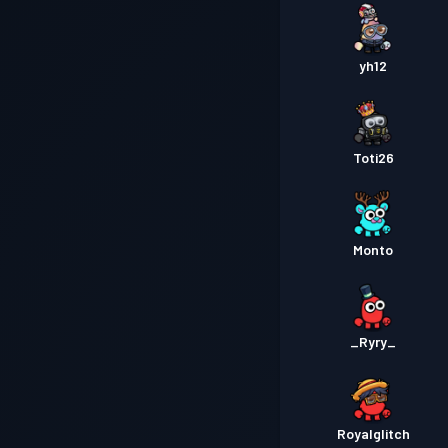
yh12
Toti26
Monto
_Ryry_
Royalglitch