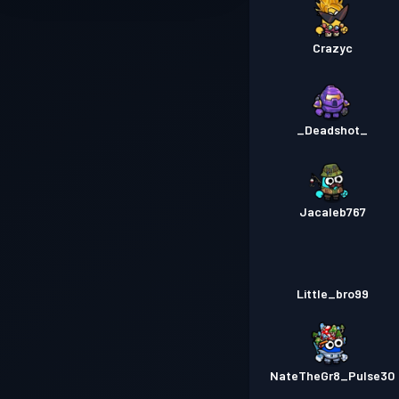
Crazyc
_Deadshot_
Jacaleb767
Little_bro99
NateTheGr8_Pulse30