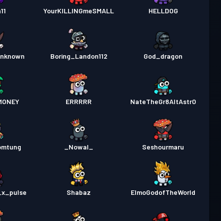
11
YourKILLINGmeSMALL
HELLDOG
unknown
Boring_Landon112
God_dragon
MONEY
ERRRRR
NateTheGr8AltAstr0
omtung
_Nowal_
Seshourmaru
_x_pulse
Shabaz
ElmoGodofTheWorld