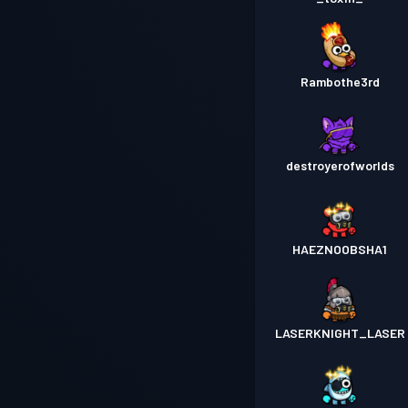
Rambothe3rd
destroyerofworlds
HAEZNOOBSHA1
LASERKNIGHT_LASER