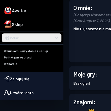
O mnie:
Awatar
(Dołączył November 2
(Grał August 7, 2026)
Sklep
Nic tu jeszcze nie ma
Polski
Warunkami korzystania z usługi
Polityką prywatności
Wsparcie
Moje gry:
Zaloguj się
Brak gier!
Utwórz konto
Znajomi: