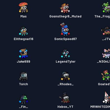
Mas
Gosnsthegr8_Muted
The_Frogi
Elithegoat16
SonicSpeed67
_JT
Jake699
LegendTyler
_N30nL
Torch
_Rhodes_
Goated
_Fin_
Hxbox_YT
MRWHITEDI