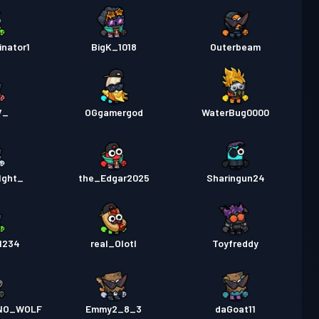
nator1
BigK_1018
Outerbeam
V_
OGgamergod
WaterBug0000
1ght_
the_Edgar2025
Sharingun24
1234
real_Olotl
Toyfreddy
NO_WOLF
Emmy2_8_3
daGoat11