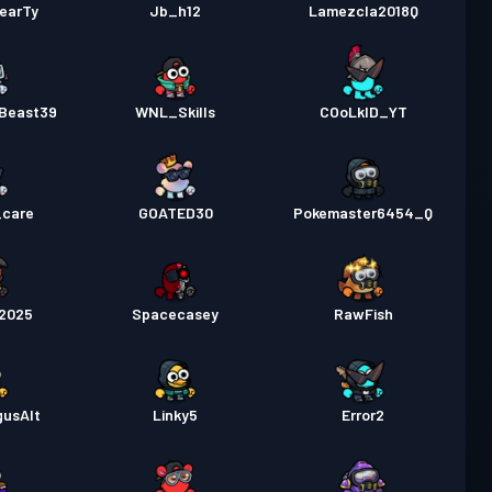
earTy
Jb_h12
Lamezcla2018Q
_Beast39
WNL_Skills
COoLkID_YT
care
GOATED30
Pokemaster6454_Q
o2025
Spacecasey
RawFish
gusAlt
Linky5
Error2