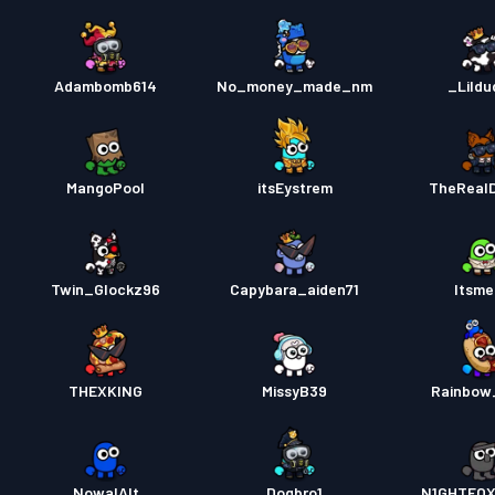
Adambomb614
No_money_made_nm
_Lild
MangoPool
itsEystrem
TheReal
Twin_Glockz96
Capybara_aiden71
Itsm
THEXKING
MissyB39
Rainbow
_NowalAlt_
Dogbro1
N1GHTFOX