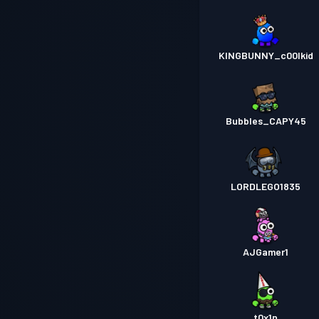
KINGBUNNY_c00lkid
Bubbles_CAPY45
LORDLEGO1835
AJGamer1
_t0x1n_