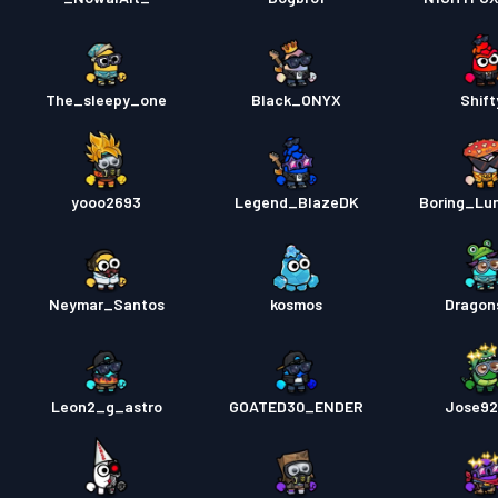
The_sleepy_one
Black_ONYX
Shift
yooo2693
Legend_BlazeDK
Boring_Lu
Neymar_Santos
kosmos
Dragon
Leon2_g_astro
GOATED30_ENDER
Jose92