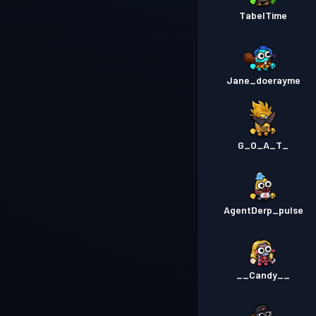
TabelTime
Jane_doerayme
G_O_A_T_
AgentDerp_pulse
__Candy__