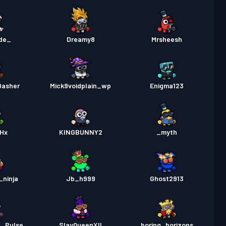
ude_
Dreamy8
Mrsheesh
Dasher
Mick9voidplain_wp
Enigma123
eHx
KINGBUNNY2
_myth
_ninja
Jb_h999
Ghost2913
_Pulse
SlayQueenXII
boring_horizons