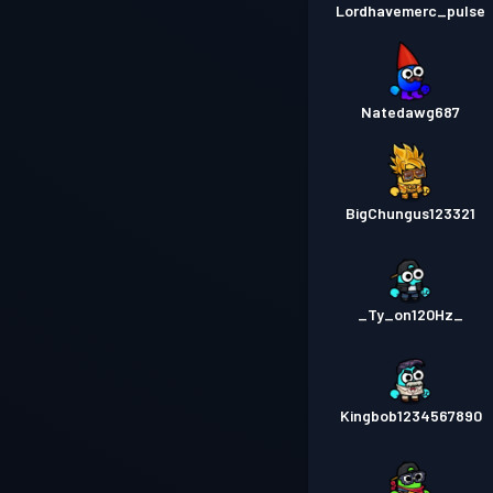
Lordhavemerc_pulse
Natedawg687
BigChungus123321
_Ty_on120Hz_
Kingbob1234567890