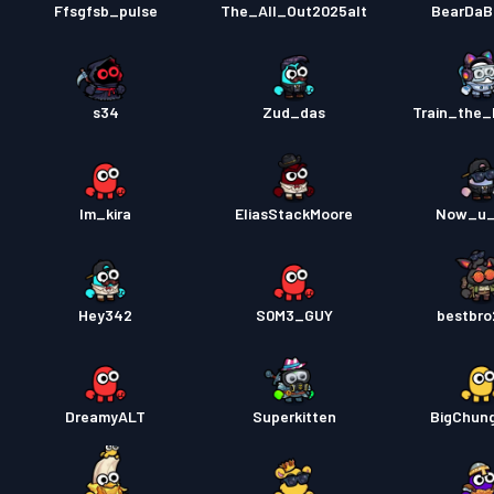
Ffsgfsb_pulse
The_All_Out2025alt
BearDaB
s34
Zud_das
Train_the
Im_kira
EliasStackMoore
Now_u_
Hey342
S0M3_GUY
bestbr
DreamyALT
Superkitten
BigChun