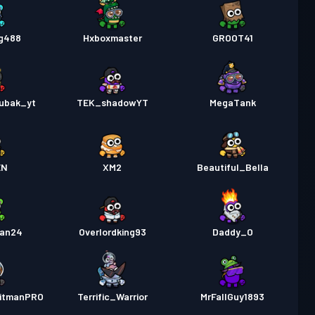
g488
Hxboxmaster
GROOT41
ubak_yt
TEK_shadowYT
MegaTank
EN
XM2
Beautiful_Bella
an24
Overlordking93
Daddy_O
itmanPRO
Terrific_Warrior
MrFallGuy1893