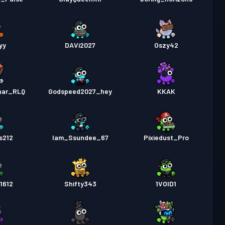
yy
DAVi2027
Oszy42
nar_RLQ
Godspeed2027_hey
KKAK
s212
Iam_Ssundee_67
Pixiedust_Pro
1612
Shifty343
1VOID1