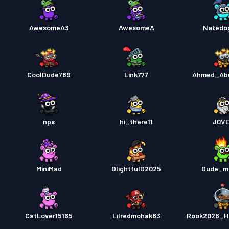
AwesomeA3
AwesomeA
Natedo
CoolDude789
Link777
Ahmed_Ab
nps
hi_there11
J0V
MiniMad
DlightfulD2025
Dude_m
CatLover15165
Lilredmohak83
Rook2026_H