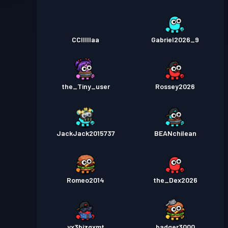
CClllllaa
Gabriel2026_9
the_Tiny_user
Rossey2026
JackJack2015737
BEANchilean
Romeo2014
the_Dex2026
yx3bizqxmt
badger3000