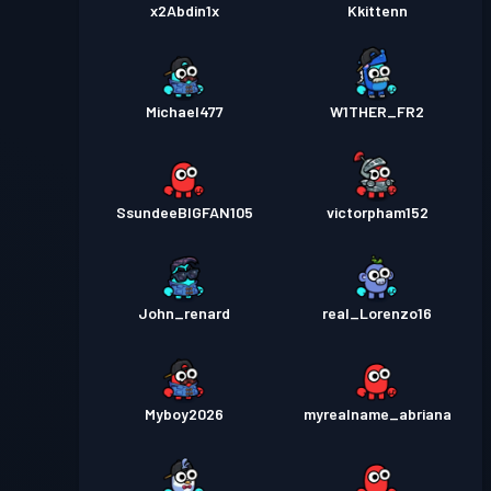
x2Abdin1x
Kkittenn
Michael477
W1THER_FR2
SsundeeBIGFAN105
victorpham152
John_renard
real_Lorenzo16
Myboy2026
myrealname_abriana