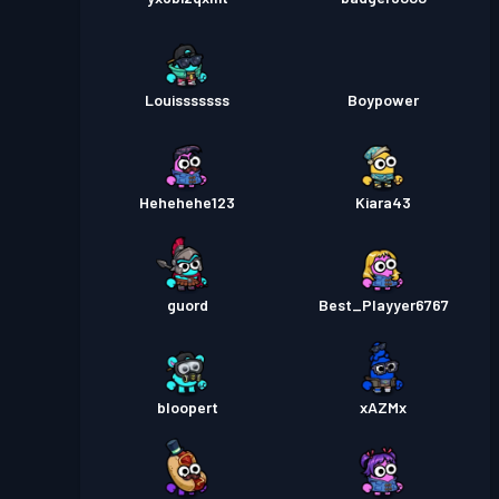
Louisssssss
Boypower
Hehehehe123
Kiara43
guord
Best_Playyer6767
bloopert
xAZMx