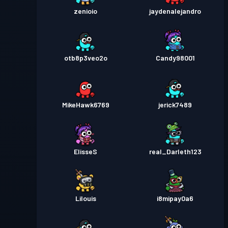
zenioio
jaydenalejandro
otb8p3veo2o
Candy98001
MikeHawk6769
jerick7489
ElisseS
real_Darleth123
Lilouis
i8mipay0a6