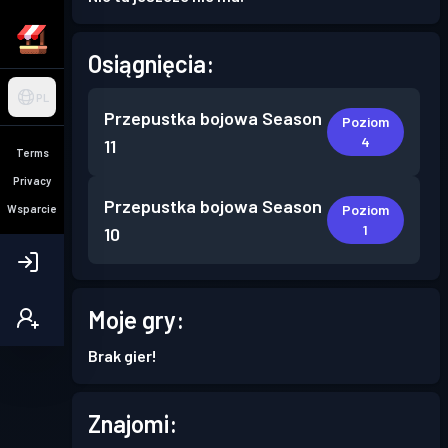
Osiągnięcia:
PL
Przepustka bojowa
Season
Poziom
4
11
Terms
Privacy
Przepustka bojowa
Season
Poziom
Wsparcie
1
10
Moje gry:
Brak gier!
Znajomi: