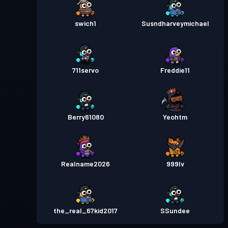
swich1
Susndharveymichael
711servo
Freddie11
Berry61080
Yeohtm
Realname2026
999lv
the_real_67kid2017
SSundee