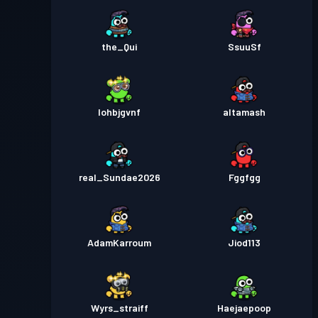
the_Qui
SsuuSf
Iohbjgvnf
altamash
real_Sundae2026
Fggfgg
AdamKarroum
Jiod113
Wyrs_straiff
Haejaepoop