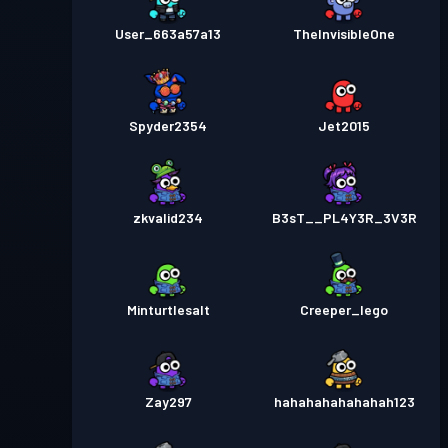
User_663a57a13
TheInvisibleOne
Spyder2354
Jet2015
zkvalid234
B3sT__PL4Y3R_3V3R
Minturtlesalt
Creeper_lego
Zay297
hahahahahahahah123