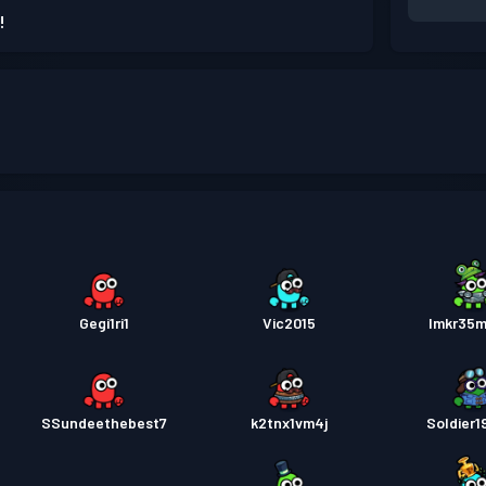
!
Gegi1ri1
Vic2015
lmkr35
SSundeethebest7
k2tnx1vm4j
Soldier1