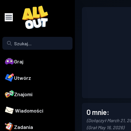
Graj
Utwórz
Znajomi
Wiadomości
O mnie:
(Dołączył March 21, 2
Zadania
(Grał May 16, 2026)