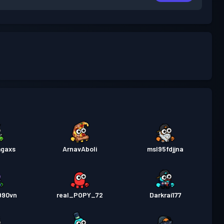
mgaxs
ArnavAboli
msl95fdjjna
990vn
real_POPY_72
Darkrai177