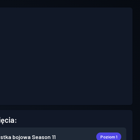
ięcia:
stka bojowa
Season 11
Poziom 1