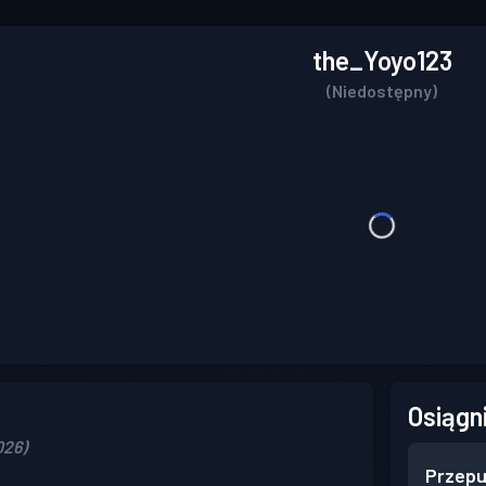
the_Yoyo123
(Niedostępny)
Osiągn
026)
Przepu