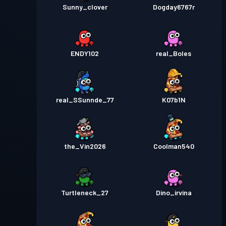
Sunny_clover
Dogday6767r
ENDY102
real_Boles
real_SSunnde_77
K07b1N
the_Vin2026
Coolman540
Turtleneck_27
Dino_irvina