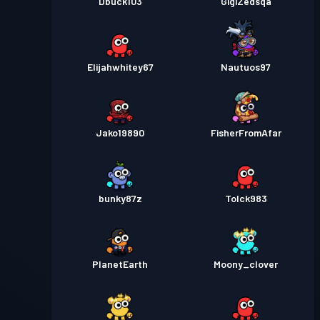
Dbuck103
GigiZedsqa
Elijahwhitey67
Nautuos97
Jako19890
FisherFromAfar
bunky87z
Tolck983
PlanetEarth
Moony_clover