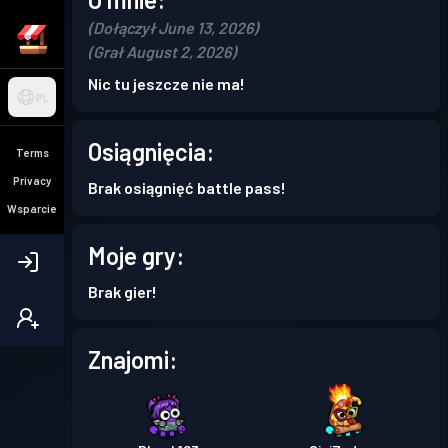
(Dołączył June 13, 2026)
(Grał August 2, 2026)
Nic tu jeszcze nie ma!
PL
Osiągnięcia:
Terms
Privacy
Brak osiągnięć battle pass!
Wsparcie
Moje gry:
Brak gier!
Znajomi: