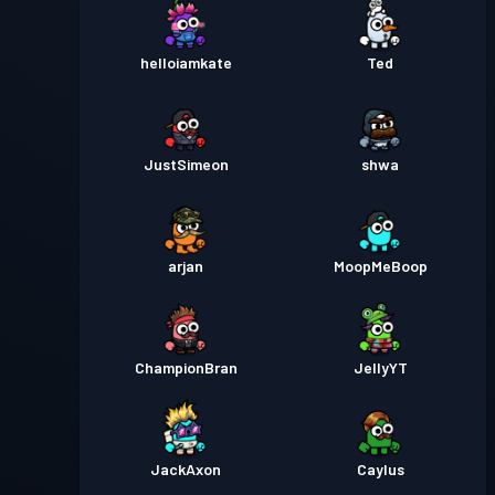
helloiamkate
Ted
JustSimeon
shwa
arjan
MoopMeBoop
ChampionBran
JellyYT
JackAxon
Caylus