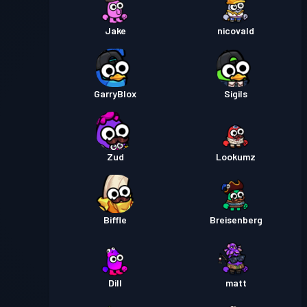
Jake
nicovald
GarryBlox
Sigils
Zud
Lookumz
Biffle
Breisenberg
Dill
matt