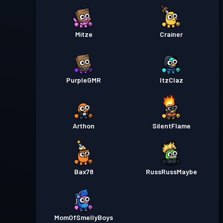
Mitze
Crainer
PurpleGMR
ItzClaz
Arthon
SilentFlame
Bax78
RussRussMaybe
MomOfSmellyBoys