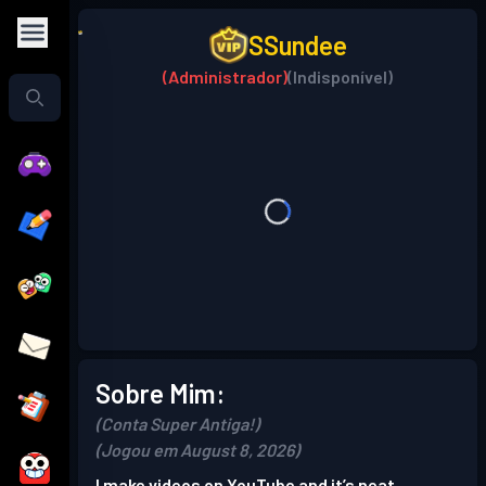
SSundee
(Administrador)
(Indisponível)
Sobre Mim:
(Conta Super Antiga!)
(Jogou em August 8, 2026)
I make videos on YouTube and it’s neat