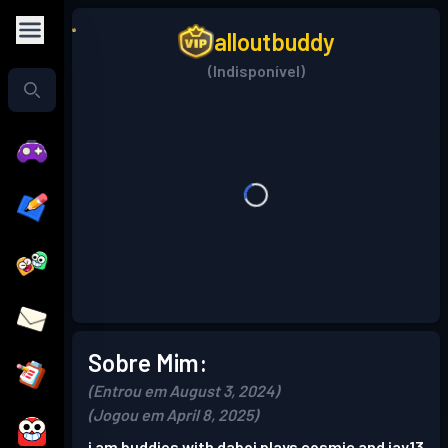
alloutbuddy
(Indisponível)
Sobre Mim:
(Entrou em August 3, 2024)
(Jogou em April 8, 2025)
i am buddies with daboi plays cosmic and jay13