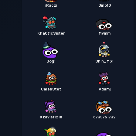
iRaczi
Dino10
Kha0t1cSister
Mvmm
Dog1
Shin_M31
CalebStet
Adamj
Xzavier1218
8739751732