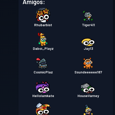
Amigos:
Rhubarbist
Tiger411
Daboi_Playz
Jay13
CosmicPlaz
Ssundeeeeee187
HelloIamkate
HouseVarney