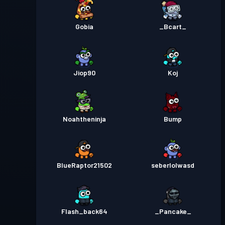
Gobia
_Bcart_
Jiop90
Koj
Noahtheninja
Bump
BlueRaptor21502
seberlolwasd
Flash_back64
_Pancake_