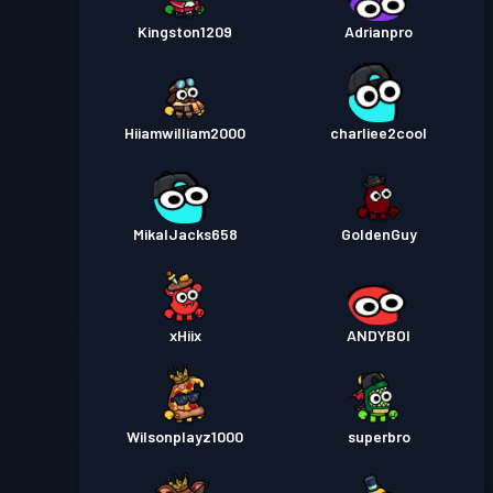
Kingston1209
Adrianpro
Hiiamwilliam2000
charliee2cool
MikalJacks658
GoldenGuy
xHiix
ANDYBOI
Wilsonplayz1000
superbro