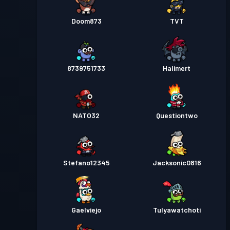
Doom873
TVT
8739751733
Halimert
NATO32
Questiontwo
Stefano12345
Jacksonic0816
Gaelviejo
Tulyawatchoti