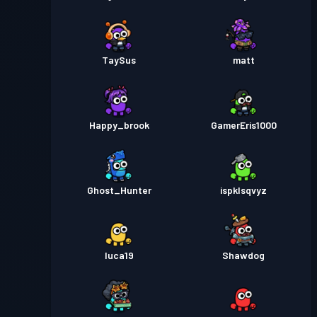
TaySus
matt
Happy_brook
GamerEris1000
Ghost_Hunter
ispklsqvyz
luca19
Shawdog