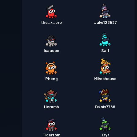
the_x_pro
Jake123537
Isaacoe
Sal1
Pheng
Mikeshouse
Heramb
D4nis7789
Tigertom
Tryf