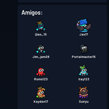
Passe de Batalha
Season 5
Nível 1
Amigos:
Passe de Batalha
Season 4
Nível 7
Passe de Batalha Premium
Nível
Qias_15
Jax17
30
Season 3
Passe de Batalha Premium
Nível
Jim_jam28
Portalmaster15
18
Season 2
Passe de Batalha Premium
Nível
30
Season 1
Roms123
itay123
Kayden17
Suiryu