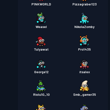
P1NKWORLD
Pizzagraber123
Weasel
NikolaZomby
Tulyawat
Pro1435
George12
itsalex
Riolu10_10
Smb_gamer35