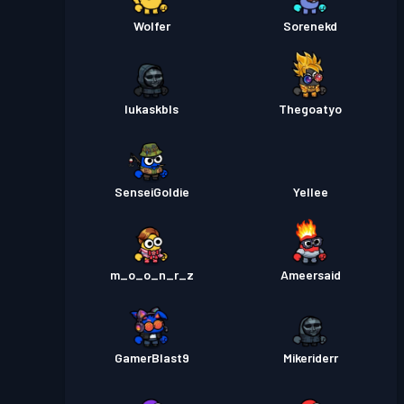
Wolfer
Sorenekd
lukaskbls
Thegoatyo
SenseiGoldie
Yellee
m_o_o_n_r_z
Ameersaid
GamerBlast9
Mikeriderr