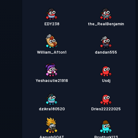
EDY238
the_RealBenjamin
William_Afton1
dandan555
Yeshacutie21916
Usdj
dzikra180520
Dries22222025
AarushGOAT
Brudturk123