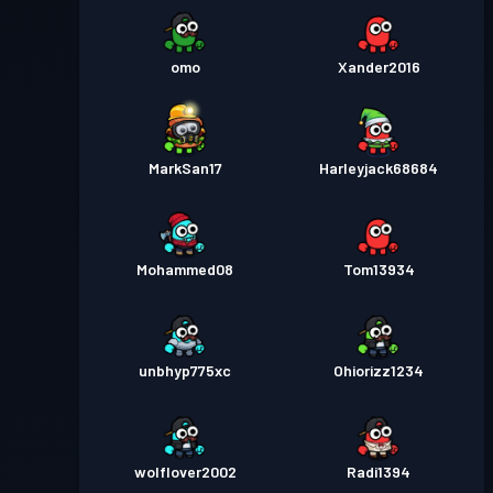
omo
Xander2016
MarkSan17
Harleyjack68684
Mohammed08
Tom13934
unbhyp775xc
Ohiorizz1234
wolflover2002
Radi1394