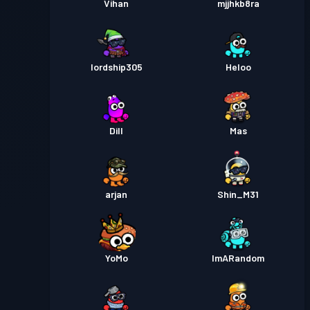
Vihan
mjjhkb8ra
lordship305
Heloo
Dill
Mas
arjan
Shin_M31
YoMo
ImARandom