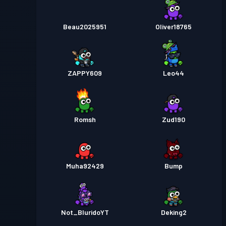
Beau2025951
Oliver18765
ZAPPY609
Leo44
Romsh
Zud190
Muha92429
Bump
Not_BluridoYT
Deking2