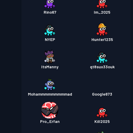
Rino67
Im_2025
NYEP
Hunter1235
ItsManny
qt8sux33ouk
Mohammmmmmmmmad
Google673
Pro_Erfan
Kill2025