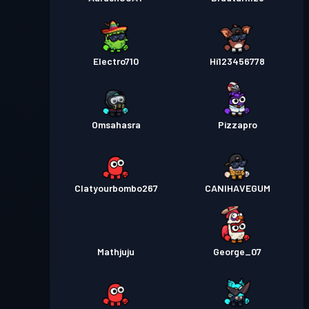
Electro710
Hi123456778
Omsahasra
Pizzapro
Clatyourbombo267
CANIHAVEGUM
Mathjuju
George_07