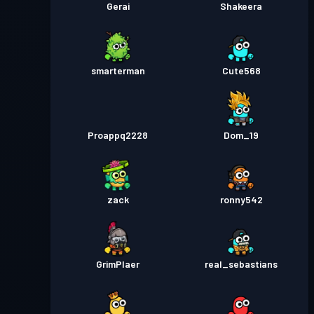
Gerai
Shakeera
smarterman
Cute568
Proappq2228
Dom_19
zack
ronny542
GrimPlaer
real_sebastians