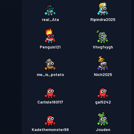
real_Ata
Ripindra2025
Penguin121
Vhvgfvygh
me_is_potato
Nich2025
Carlisle160117
gal5242
Kadethemonster99
Jouden