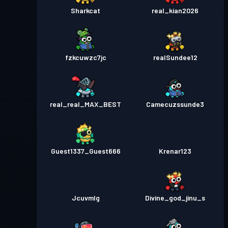
Sharkcat
real_kian2026
fzkcuwzc7jc
realSundee12
real_real_MAX_BEST
Camecuzssunde3
Guest1337_Guest666
Krenar123
Jcuvmlg
Divine_god_jinu_s