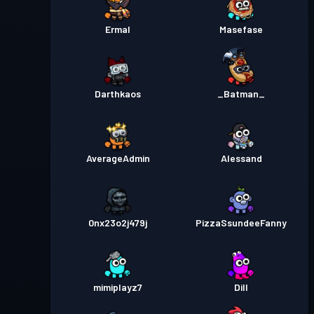
Ermal
Masefase
Darthkaos
_Batman_
AverageAdmin
Alessand
0nx23o2j479j
PizzaSsundeeFanny
mimiplayz7
Dill