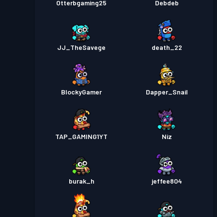
Otterbgaming25
Debdeb
JJ_TheSavege
death_22
BlockyGamer
Dapper_Snail
TAP_GAMING1YT
Niz
burak_h
jeffee804