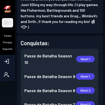
Just XDing my way through life ;) I play games
like Fishermon, Battlegrounds and 100
buttons. my best friends are Grug_, WimboVr,
and 3rr0r_1! thank you for reading my bio! ദ്ദി(
PT
^ᗜ^ )
Terms
Conquistas:
Privacy
Suporte
Passe de Batalha
Season
Nível 1
10
Passe de Batalha
Season 9
Nível 1
Passe de Batalha
Season 8
Nível 2
Passe de Batalha
Season 7
Nível 5