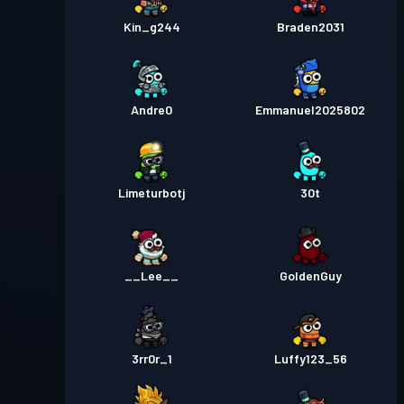
Kin_g244
Braden2031
Andre0
Emmanuel2025802
Limeturbotj
30t
__Lee__
GoldenGuy
3rr0r_1
Luffy123_56