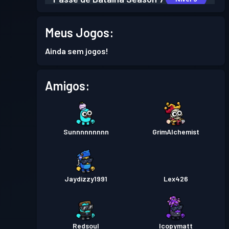
Passe de Batalha
Season 6
Meus Jogos:
Nível 6
Ainda sem jogos!
Passe de Batalha
Season 5
Nível 12
Amigos:
Passe de Batalha
Season 4
Nível 10
Sunnnnnnnnn
GrimAlchemist
Jaydizzy1991
Lex426
Redsoul
Icopymatt