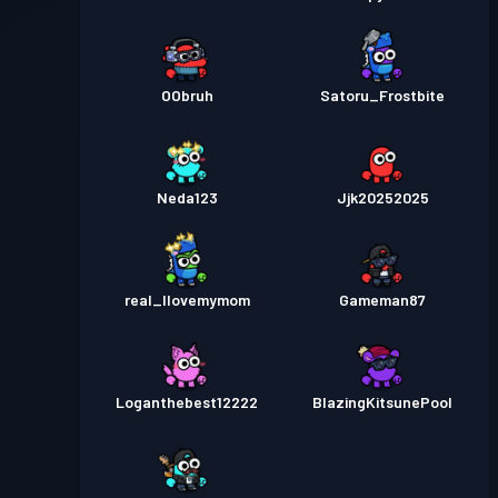
OObruh
Satoru_Frostbite
Neda123
Jjk20252025
real_Ilovemymom
Gameman87
Loganthebest12222
BlazingKitsunePool