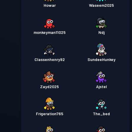
Howar
Waseem2025
monkeyman11025
Ndj
Classenhenry92
SundeeHunkey
Zayd2025
Ajstel
Frigeration765
The_bed