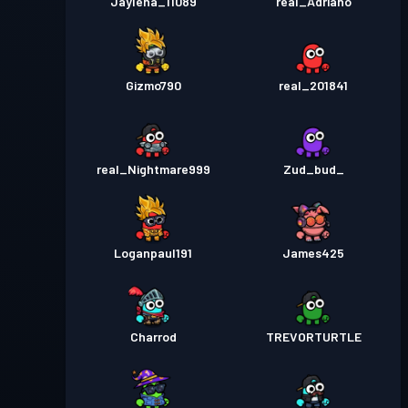
Jaylena_11089
real_Adriano
Gizmo790
real_201841
real_Nightmare999
Zud_bud_
Loganpaul191
James425
Charrod
TREVORTURTLE