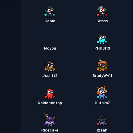
Gabie
Crisss
Noyou
PHI16119
Joshtt2
BradyW411
Kaidenontop
Hutsim7
Ricecake
Izzah