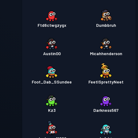
Ftd6ctwgzygx
Dumbbruh
Austin00
Micahhenderson
Foot_Dab_SSundee
FeetISprettyNeet
Kz3
Darkness567