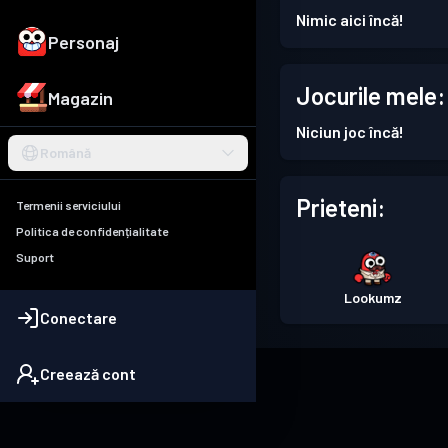
Nimic aici încă!
Personaj
Jocurile mele:
Magazin
Niciun joc încă!
Română
Prieteni:
Termenii serviciului
Politica de confidențialitate
Suport
Lookumz
Conectare
Creează cont