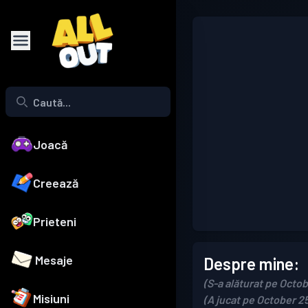
Joacă
Creează
Prieteni
Mesaje
Despre mine:
(S-a alăturat pe Octo
Misiuni
(A jucat pe October 2